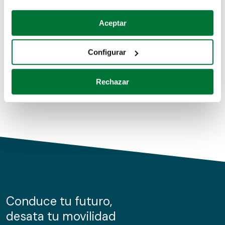
Coches de segunda mano
Si lo permite, también quisiéramos:
Aceptar
Recopilar información sobre su ubicación geográfica
Coches de km0
que puede tener una precisión de varios metros
Configurar
Coches de renting
Identificar su dispositivo analizándolo activamente
para buscar características específicas (huellas
Rechazar
digitales)
Obtenga más información sobre cómo se procesan sus
datos personales y establezca sus preferencias en la
sección de datos
. Puede cambiar o retirar su
consentimiento en cualquier momento en la Declaración
de cookies.
Las cookies de este sitio web se usan para personalizar
el contenido y los anuncios, ofrecer funciones de redes
sociales y analizar el tráfico. Además, compartimos
Conduce tu futuro,
información sobre el uso que haga del sitio web con
desata tu movilidad
nuestros partners de redes sociales, publicidad y análisis