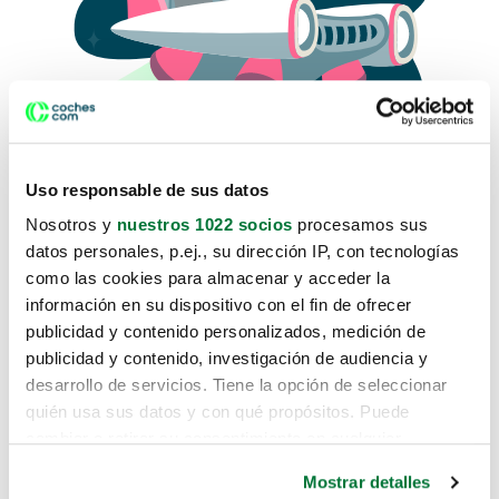
Uso responsable de sus datos
Nosotros y
nuestros 1022 socios
procesamos sus
datos personales, p.ej., su dirección IP, con tecnologías
como las cookies para almacenar y acceder la
Lo sentimos, no sabemos como
información en su dispositivo con el fin de ofrecer
te hemos traido hasta aquí.
publicidad y contenido personalizados, medición de
publicidad y contenido, investigación de audiencia y
desarrollo de servicios. Tiene la opción de seleccionar
Pero puedes encontrar el coche que estás
quién usa sus datos y con qué propósitos. Puede
buscando en alguno de estos enlaces:
cambiar o retirar su consentimiento en cualquier
momento desde la Declaración de cookies o clicando en
Coches nuevos
Mostrar detalles
el Menú de consentimiento.