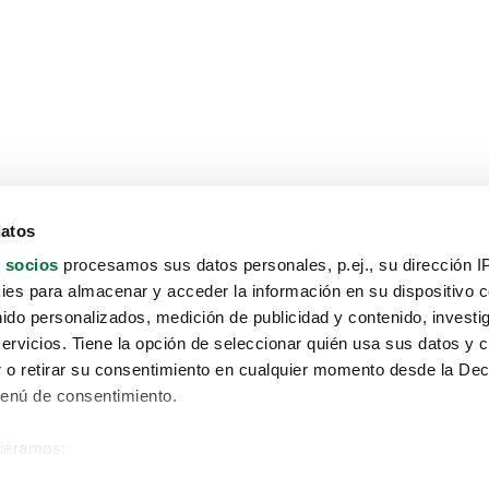
datos
 socios
procesamos sus datos personales, p.ej., su dirección I
es para almacenar y acceder la información en su dispositivo co
nido personalizados, medición de publicidad y contenido, investi
servicios. Tiene la opción de seleccionar quién usa sus datos y 
 o retirar su consentimiento en cualquier momento desde la Dec
Menú de consentimiento.
siéramos:
Aviso protección de datos
 sobre su ubicación geográfica que puede tener una precisión de