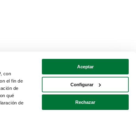
Aceptar
P, con
n el fin de
Configurar
gación de
con qué
Rechazar
laración de
Política de cookies
Contacto
 varios metros