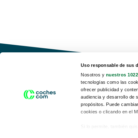
Uso responsable de sus 
Nosotros y
nuestros 1022
tecnologías como las cooki
Conduce tu futuro,
ofrecer publicidad y conte
desata tu movilidad
audiencia y desarrollo de 
propósitos. Puede cambiar
cookies o clicando en el 
Si lo permite, también qui
Acerca de nosotros
Aviso legal
Recopilar información