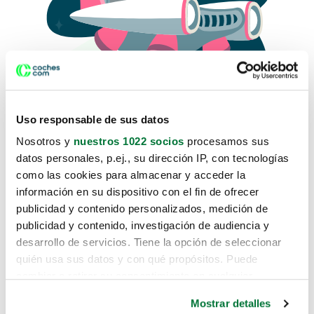
Uso responsable de sus datos
Nosotros y
nuestros 1022 socios
procesamos sus
datos personales, p.ej., su dirección IP, con tecnologías
como las cookies para almacenar y acceder la
Lo sentimos, no sabemos como
información en su dispositivo con el fin de ofrecer
te hemos traido hasta aquí.
publicidad y contenido personalizados, medición de
publicidad y contenido, investigación de audiencia y
desarrollo de servicios. Tiene la opción de seleccionar
Pero puedes encontrar el coche que estás
quién usa sus datos y con qué propósitos. Puede
buscando en alguno de estos enlaces:
cambiar o retirar su consentimiento en cualquier
momento desde la Declaración de cookies o clicando en
Coches nuevos
Mostrar detalles
el Menú de consentimiento.