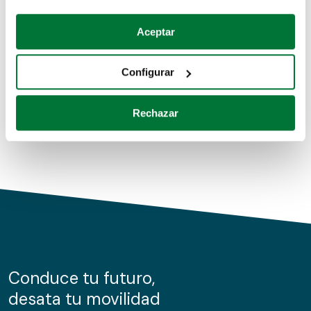
Coches de segunda mano
Si lo permite, también quisiéramos:
Aceptar
Recopilar información sobre su ubicación geográfica
Coches de km0
que puede tener una precisión de varios metros
Configurar
Coches de renting
Identificar su dispositivo analizándolo activamente
para buscar características específicas (huellas
Rechazar
digitales)
Obtenga más información sobre cómo se procesan sus
datos personales y establezca sus preferencias en la
sección de datos
. Puede cambiar o retirar su
consentimiento en cualquier momento en la Declaración
de cookies.
Las cookies de este sitio web se usan para personalizar
el contenido y los anuncios, ofrecer funciones de redes
sociales y analizar el tráfico. Además, compartimos
Conduce tu futuro,
información sobre el uso que haga del sitio web con
desata tu movilidad
nuestros partners de redes sociales, publicidad y análisis