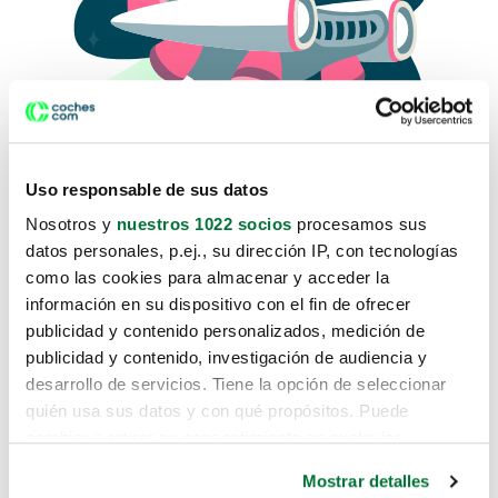
Uso responsable de sus datos
Nosotros y
nuestros 1022 socios
procesamos sus
datos personales, p.ej., su dirección IP, con tecnologías
como las cookies para almacenar y acceder la
Lo sentimos, no sabemos como
información en su dispositivo con el fin de ofrecer
te hemos traido hasta aquí.
publicidad y contenido personalizados, medición de
publicidad y contenido, investigación de audiencia y
desarrollo de servicios. Tiene la opción de seleccionar
Pero puedes encontrar el coche que estás
quién usa sus datos y con qué propósitos. Puede
buscando en alguno de estos enlaces:
cambiar o retirar su consentimiento en cualquier
momento desde la Declaración de cookies o clicando en
Coches nuevos
Mostrar detalles
el Menú de consentimiento.