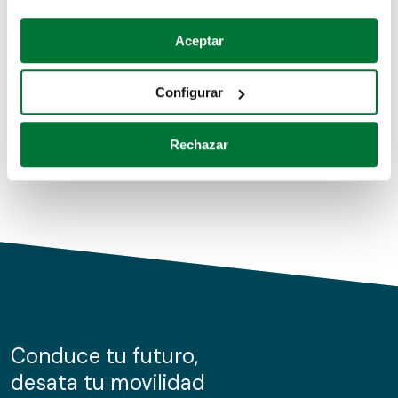
Coches de segunda mano
Si lo permite, también quisiéramos:
Aceptar
Recopilar información sobre su ubicación geográfica
Coches de km0
que puede tener una precisión de varios metros
Configurar
Coches de renting
Identificar su dispositivo analizándolo activamente
para buscar características específicas (huellas
Rechazar
digitales)
Obtenga más información sobre cómo se procesan sus
datos personales y establezca sus preferencias en la
sección de datos
. Puede cambiar o retirar su
consentimiento en cualquier momento en la Declaración
de cookies.
Las cookies de este sitio web se usan para personalizar
el contenido y los anuncios, ofrecer funciones de redes
sociales y analizar el tráfico. Además, compartimos
Conduce tu futuro,
información sobre el uso que haga del sitio web con
desata tu movilidad
nuestros partners de redes sociales, publicidad y análisis