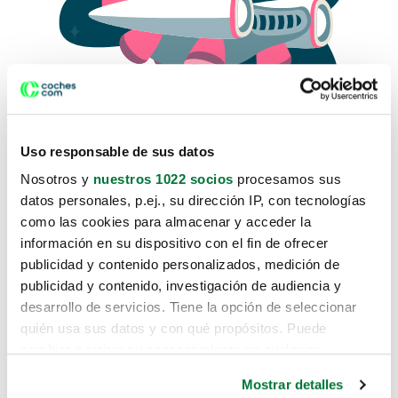
Uso responsable de sus datos
Nosotros y
nuestros 1022 socios
procesamos sus
datos personales, p.ej., su dirección IP, con tecnologías
como las cookies para almacenar y acceder la
Lo sentimos, no sabemos como
información en su dispositivo con el fin de ofrecer
te hemos traido hasta aquí.
publicidad y contenido personalizados, medición de
publicidad y contenido, investigación de audiencia y
desarrollo de servicios. Tiene la opción de seleccionar
Pero puedes encontrar el coche que estás
quién usa sus datos y con qué propósitos. Puede
buscando en alguno de estos enlaces:
cambiar o retirar su consentimiento en cualquier
momento desde la Declaración de cookies o clicando en
Coches nuevos
Mostrar detalles
el Menú de consentimiento.