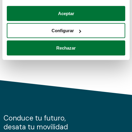
Coches de segunda mano
Si lo permite, también quisiéramos:
Aceptar
Recopilar información sobre su ubicación geográfica
Coches de km0
que puede tener una precisión de varios metros
Configurar
Coches de renting
Identificar su dispositivo analizándolo activamente
para buscar características específicas (huellas
Rechazar
digitales)
Obtenga más información sobre cómo se procesan sus
datos personales y establezca sus preferencias en la
sección de datos
. Puede cambiar o retirar su
consentimiento en cualquier momento en la Declaración
de cookies.
Las cookies de este sitio web se usan para personalizar
el contenido y los anuncios, ofrecer funciones de redes
sociales y analizar el tráfico. Además, compartimos
Conduce tu futuro,
información sobre el uso que haga del sitio web con
desata tu movilidad
nuestros partners de redes sociales, publicidad y análisis