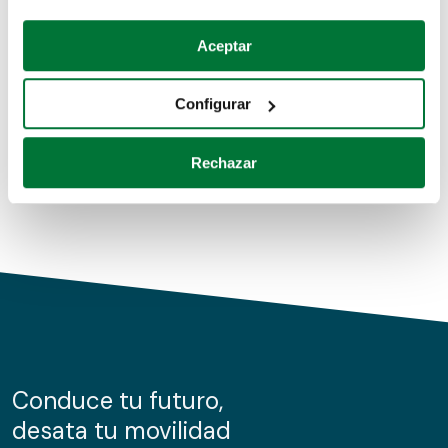
Coches de segunda mano
Si lo permite, también quisiéramos:
Aceptar
Recopilar información sobre su ubicación geográfica
Coches de km0
que puede tener una precisión de varios metros
Configurar
Coches de renting
Identificar su dispositivo analizándolo activamente
para buscar características específicas (huellas
Rechazar
digitales)
Obtenga más información sobre cómo se procesan sus
datos personales y establezca sus preferencias en la
sección de datos
. Puede cambiar o retirar su
consentimiento en cualquier momento en la Declaración
de cookies.
Las cookies de este sitio web se usan para personalizar
el contenido y los anuncios, ofrecer funciones de redes
sociales y analizar el tráfico. Además, compartimos
Conduce tu futuro,
información sobre el uso que haga del sitio web con
desata tu movilidad
nuestros partners de redes sociales, publicidad y análisis