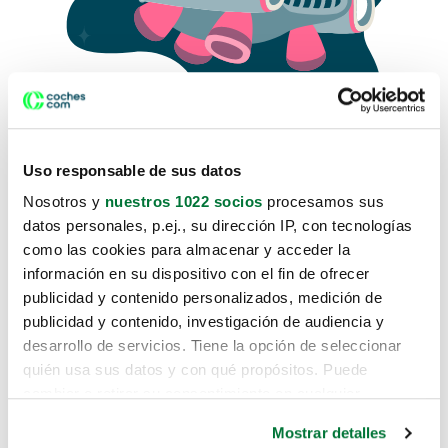
Uso responsable de sus datos
Nosotros y
nuestros 1022 socios
procesamos sus
datos personales, p.ej., su dirección IP, con tecnologías
como las cookies para almacenar y acceder la
Lo sentimos, no sabemos como
información en su dispositivo con el fin de ofrecer
te hemos traido hasta aquí.
publicidad y contenido personalizados, medición de
publicidad y contenido, investigación de audiencia y
desarrollo de servicios. Tiene la opción de seleccionar
Pero puedes encontrar el coche que estás
quién usa sus datos y con qué propósitos. Puede
buscando en alguno de estos enlaces:
cambiar o retirar su consentimiento en cualquier
momento desde la Declaración de cookies o clicando en
Coches nuevos
Mostrar detalles
el Menú de consentimiento.