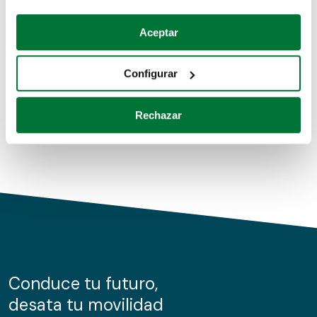
Coches de segunda mano
Si lo permite, también quisiéramos:
Aceptar
Recopilar información sobre su ubicación geográfica
Coches de km0
que puede tener una precisión de varios metros
Configurar
Coches de renting
Identificar su dispositivo analizándolo activamente
para buscar características específicas (huellas
Rechazar
digitales)
Obtenga más información sobre cómo se procesan sus
datos personales y establezca sus preferencias en la
sección de datos
. Puede cambiar o retirar su
consentimiento en cualquier momento en la Declaración
de cookies.
Las cookies de este sitio web se usan para personalizar
el contenido y los anuncios, ofrecer funciones de redes
sociales y analizar el tráfico. Además, compartimos
Conduce tu futuro,
información sobre el uso que haga del sitio web con
desata tu movilidad
nuestros partners de redes sociales, publicidad y análisis