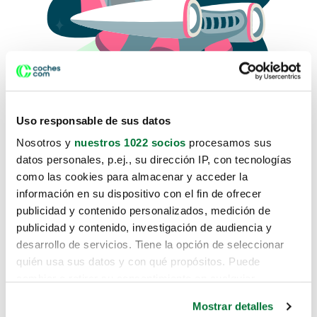
Uso responsable de sus datos
Nosotros y
nuestros 1022 socios
procesamos sus
datos personales, p.ej., su dirección IP, con tecnologías
como las cookies para almacenar y acceder la
Lo sentimos, no sabemos como
información en su dispositivo con el fin de ofrecer
te hemos traido hasta aquí.
publicidad y contenido personalizados, medición de
publicidad y contenido, investigación de audiencia y
desarrollo de servicios. Tiene la opción de seleccionar
Pero puedes encontrar el coche que estás
quién usa sus datos y con qué propósitos. Puede
buscando en alguno de estos enlaces:
cambiar o retirar su consentimiento en cualquier
momento desde la Declaración de cookies o clicando en
Coches nuevos
Mostrar detalles
el Menú de consentimiento.