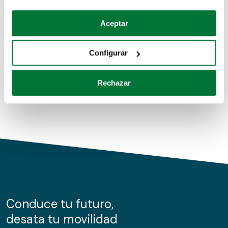
Coches de segunda mano
Si lo permite, también quisiéramos:
Aceptar
Recopilar información sobre su ubicación geográfica
Coches de km0
que puede tener una precisión de varios metros
Configurar
Coches de renting
Identificar su dispositivo analizándolo activamente
para buscar características específicas (huellas
Rechazar
digitales)
Obtenga más información sobre cómo se procesan sus
datos personales y establezca sus preferencias en la
sección de datos
. Puede cambiar o retirar su
consentimiento en cualquier momento en la Declaración
de cookies.
Las cookies de este sitio web se usan para personalizar
el contenido y los anuncios, ofrecer funciones de redes
sociales y analizar el tráfico. Además, compartimos
Conduce tu futuro,
información sobre el uso que haga del sitio web con
desata tu movilidad
nuestros partners de redes sociales, publicidad y análisis