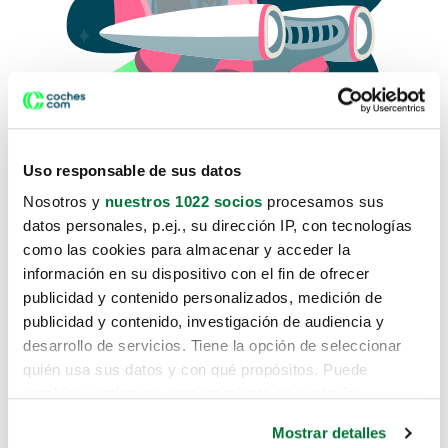
Uso responsable de sus datos
Nosotros y
nuestros 1022 socios
procesamos sus
datos personales, p.ej., su dirección IP, con tecnologías
como las cookies para almacenar y acceder la
Lo sentimos, no sabemos como
información en su dispositivo con el fin de ofrecer
te hemos traido hasta aquí.
publicidad y contenido personalizados, medición de
publicidad y contenido, investigación de audiencia y
desarrollo de servicios. Tiene la opción de seleccionar
Pero puedes encontrar el coche que estás
quién usa sus datos y con qué propósitos. Puede
buscando en alguno de estos enlaces:
cambiar o retirar su consentimiento en cualquier
momento desde la Declaración de cookies o clicando en
Coches nuevos
Mostrar detalles
el Menú de consentimiento.