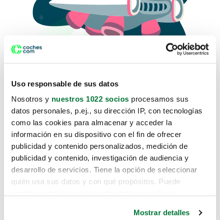
Uso responsable de sus datos
Nosotros y
nuestros 1022 socios
procesamos sus
datos personales, p.ej., su dirección IP, con tecnologías
como las cookies para almacenar y acceder la
Lo sentimos, no sabemos como
información en su dispositivo con el fin de ofrecer
te hemos traido hasta aquí.
publicidad y contenido personalizados, medición de
publicidad y contenido, investigación de audiencia y
desarrollo de servicios. Tiene la opción de seleccionar
Pero puedes encontrar el coche que estás
quién usa sus datos y con qué propósitos. Puede
buscando en alguno de estos enlaces:
cambiar o retirar su consentimiento en cualquier
momento desde la Declaración de cookies o clicando en
Coches nuevos
Mostrar detalles
el Menú de consentimiento.