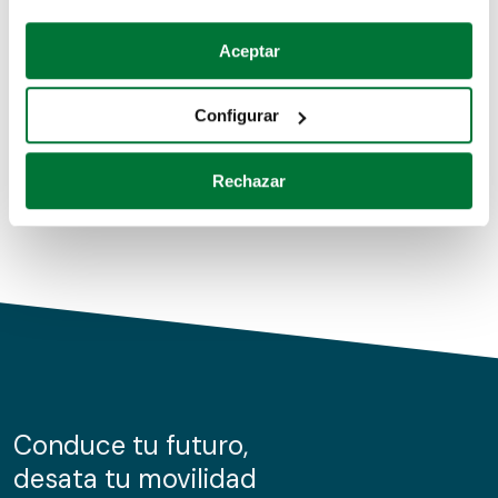
Coches de segunda mano
Si lo permite, también quisiéramos:
Aceptar
Recopilar información sobre su ubicación geográfica
Coches de km0
que puede tener una precisión de varios metros
Configurar
Coches de renting
Identificar su dispositivo analizándolo activamente
para buscar características específicas (huellas
Rechazar
digitales)
Obtenga más información sobre cómo se procesan sus
datos personales y establezca sus preferencias en la
sección de datos
. Puede cambiar o retirar su
consentimiento en cualquier momento en la Declaración
de cookies.
Las cookies de este sitio web se usan para personalizar
el contenido y los anuncios, ofrecer funciones de redes
sociales y analizar el tráfico. Además, compartimos
Conduce tu futuro,
información sobre el uso que haga del sitio web con
desata tu movilidad
nuestros partners de redes sociales, publicidad y análisis