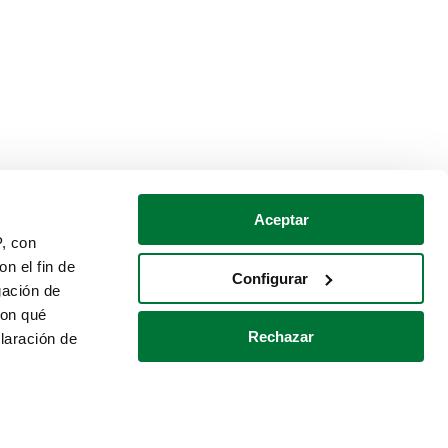
Aceptar
P, con
n el fin de
Configurar
gación de
con qué
Rechazar
laración de
Política de cookies
Contacto
 varios metros