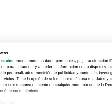
datos
 socios
procesamos sus datos personales, p.ej., su dirección I
es para almacenar y acceder la información en su dispositivo co
nido personalizados, medición de publicidad y contenido, investi
servicios. Tiene la opción de seleccionar quién usa sus datos y 
 o retirar su consentimiento en cualquier momento desde la Dec
Menú de consentimiento.
siéramos:
Aviso protección de datos
 sobre su ubicación geográfica que puede tener una precisión de