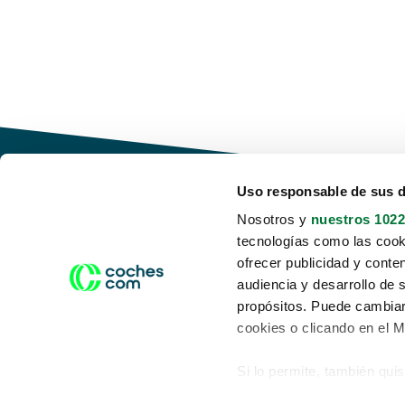
Uso responsable de sus 
Nosotros y
nuestros 1022
tecnologías como las cooki
Conduce tu futuro,
ofrecer publicidad y conte
desata tu movilidad
audiencia y desarrollo de 
propósitos. Puede cambiar
cookies o clicando en el 
Si lo permite, también qui
Acerca de nosotros
Aviso legal
Recopilar información