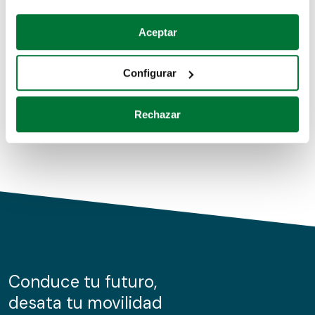
Coches de segunda mano
Si lo permite, también quisiéramos:
Aceptar
Recopilar información sobre su ubicación geográfica
Coches de km0
que puede tener una precisión de varios metros
Configurar
Coches de renting
Identificar su dispositivo analizándolo activamente
para buscar características específicas (huellas
Rechazar
digitales)
Obtenga más información sobre cómo se procesan sus
datos personales y establezca sus preferencias en la
sección de datos
. Puede cambiar o retirar su
consentimiento en cualquier momento en la Declaración
de cookies.
Las cookies de este sitio web se usan para personalizar
el contenido y los anuncios, ofrecer funciones de redes
sociales y analizar el tráfico. Además, compartimos
Conduce tu futuro,
información sobre el uso que haga del sitio web con
desata tu movilidad
nuestros partners de redes sociales, publicidad y análisis