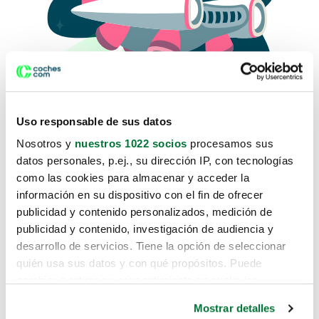
Uso responsable de sus datos
Nosotros y
nuestros 1022 socios
procesamos sus
datos personales, p.ej., su dirección IP, con tecnologías
como las cookies para almacenar y acceder la
Lo sentimos, no sabemos como
información en su dispositivo con el fin de ofrecer
te hemos traido hasta aquí.
publicidad y contenido personalizados, medición de
publicidad y contenido, investigación de audiencia y
desarrollo de servicios. Tiene la opción de seleccionar
Pero puedes encontrar el coche que estás
quién usa sus datos y con qué propósitos. Puede
buscando en alguno de estos enlaces:
cambiar o retirar su consentimiento en cualquier
momento desde la Declaración de cookies o clicando en
Coches nuevos
Mostrar detalles
el Menú de consentimiento.