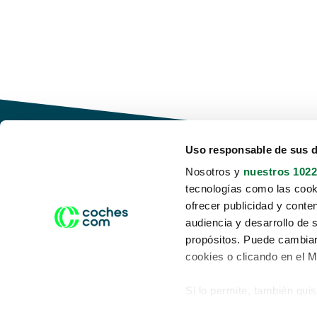
Uso responsable de sus 
Nosotros y
nuestros 1022
tecnologías como las cooki
Conduce tu futuro,
ofrecer publicidad y conte
desata tu movilidad
audiencia y desarrollo de 
propósitos. Puede cambiar
cookies o clicando en el 
Si lo permite, también qui
Acerca de nosotros
Aviso legal
Recopilar información