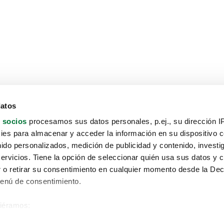
datos
 socios
procesamos sus datos personales, p.ej., su dirección I
es para almacenar y acceder la información en su dispositivo co
nido personalizados, medición de publicidad y contenido, investi
servicios. Tiene la opción de seleccionar quién usa sus datos y 
 o retirar su consentimiento en cualquier momento desde la Dec
Menú de consentimiento.
siéramos:
Aviso protección de datos
 sobre su ubicación geográfica que puede tener una precisión de