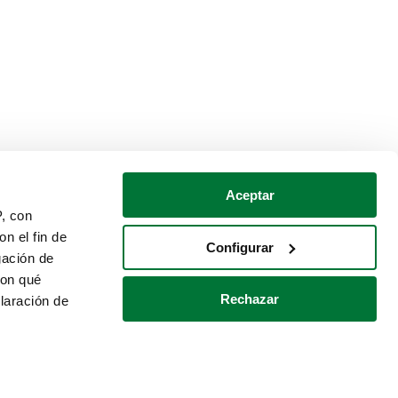
Aceptar
P, con
n el fin de
Configurar
gación de
con qué
Rechazar
laración de
Política de cookies
Contacto
 varios metros