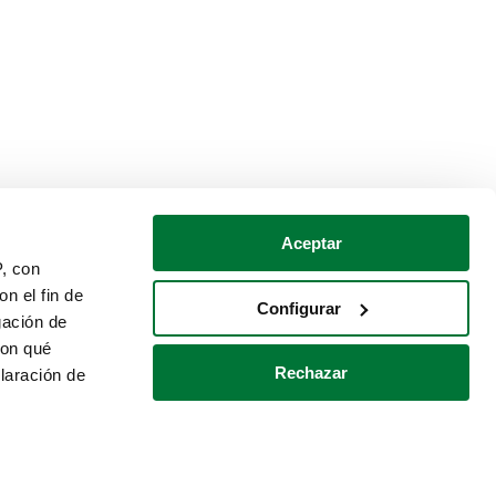
Aceptar
P, con
n el fin de
Configurar
gación de
con qué
Rechazar
laración de
Política de cookies
Contacto
 varios metros