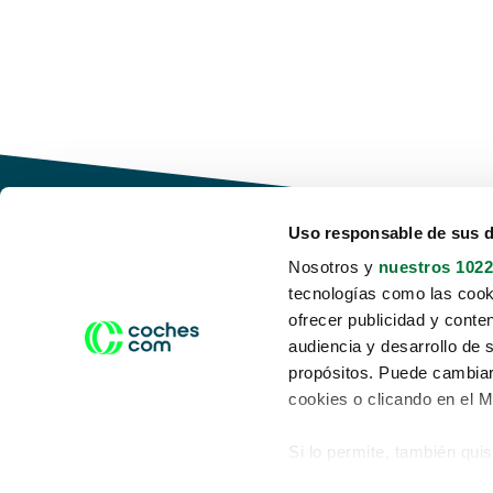
Uso responsable de sus 
Nosotros y
nuestros 1022
tecnologías como las cooki
Conduce tu futuro,
ofrecer publicidad y conte
desata tu movilidad
audiencia y desarrollo de 
propósitos. Puede cambiar
cookies o clicando en el 
Si lo permite, también qui
Acerca de nosotros
Aviso legal
Recopilar información