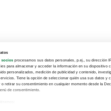
datos
 socios
procesamos sus datos personales, p.ej., su dirección I
es para almacenar y acceder la información en su dispositivo co
nido personalizados, medición de publicidad y contenido, investi
servicios. Tiene la opción de seleccionar quién usa sus datos y 
 o retirar su consentimiento en cualquier momento desde la Dec
Menú de consentimiento.
siéramos:
Aviso protección de datos
 sobre su ubicación geográfica que puede tener una precisión de