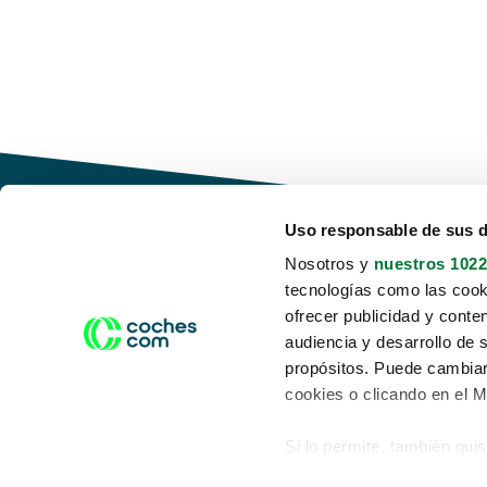
Uso responsable de sus 
Nosotros y
nuestros 1022
tecnologías como las cooki
Conduce tu futuro,
ofrecer publicidad y conte
desata tu movilidad
audiencia y desarrollo de 
propósitos. Puede cambiar
cookies o clicando en el 
Si lo permite, también qui
Acerca de nosotros
Aviso legal
Recopilar información