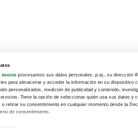
datos
 socios
procesamos sus datos personales, p.ej., su dirección I
es para almacenar y acceder la información en su dispositivo co
nido personalizados, medición de publicidad y contenido, investi
servicios. Tiene la opción de seleccionar quién usa sus datos y 
 o retirar su consentimiento en cualquier momento desde la Dec
Menú de consentimiento.
siéramos:
Aviso protección de datos
 sobre su ubicación geográfica que puede tener una precisión de