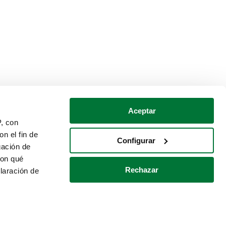
Aceptar
P, con
n el fin de
Configurar
gación de
con qué
Rechazar
laración de
Política de cookies
Contacto
 varios metros