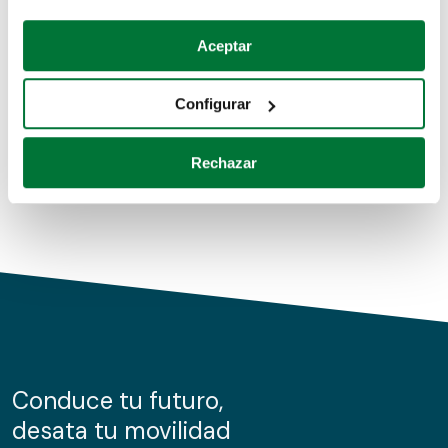
Coches de segunda mano
Si lo permite, también quisiéramos:
Aceptar
Recopilar información sobre su ubicación geográfica
Coches de km0
que puede tener una precisión de varios metros
Configurar
Coches de renting
Identificar su dispositivo analizándolo activamente
para buscar características específicas (huellas
Rechazar
digitales)
Obtenga más información sobre cómo se procesan sus
datos personales y establezca sus preferencias en la
sección de datos
. Puede cambiar o retirar su
consentimiento en cualquier momento en la Declaración
de cookies.
Las cookies de este sitio web se usan para personalizar
el contenido y los anuncios, ofrecer funciones de redes
sociales y analizar el tráfico. Además, compartimos
Conduce tu futuro,
información sobre el uso que haga del sitio web con
desata tu movilidad
nuestros partners de redes sociales, publicidad y análisis