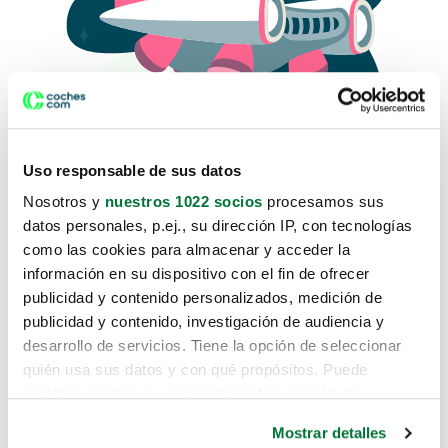
Uso responsable de sus datos
Nosotros y
nuestros 1022 socios
procesamos sus
datos personales, p.ej., su dirección IP, con tecnologías
como las cookies para almacenar y acceder la
Lo sentimos, no sabemos como
información en su dispositivo con el fin de ofrecer
te hemos traido hasta aquí.
publicidad y contenido personalizados, medición de
publicidad y contenido, investigación de audiencia y
desarrollo de servicios. Tiene la opción de seleccionar
Pero puedes encontrar el coche que estás
quién usa sus datos y con qué propósitos. Puede
buscando en alguno de estos enlaces:
cambiar o retirar su consentimiento en cualquier
momento desde la Declaración de cookies o clicando en
Coches nuevos
Mostrar detalles
el Menú de consentimiento.