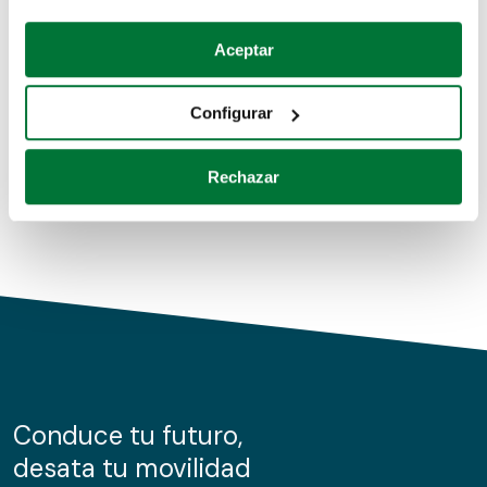
Coches de segunda mano
Si lo permite, también quisiéramos:
Aceptar
Recopilar información sobre su ubicación geográfica
Coches de km0
que puede tener una precisión de varios metros
Configurar
Coches de renting
Identificar su dispositivo analizándolo activamente
para buscar características específicas (huellas
Rechazar
digitales)
Obtenga más información sobre cómo se procesan sus
datos personales y establezca sus preferencias en la
sección de datos
. Puede cambiar o retirar su
consentimiento en cualquier momento en la Declaración
de cookies.
Las cookies de este sitio web se usan para personalizar
el contenido y los anuncios, ofrecer funciones de redes
sociales y analizar el tráfico. Además, compartimos
Conduce tu futuro,
información sobre el uso que haga del sitio web con
desata tu movilidad
nuestros partners de redes sociales, publicidad y análisis