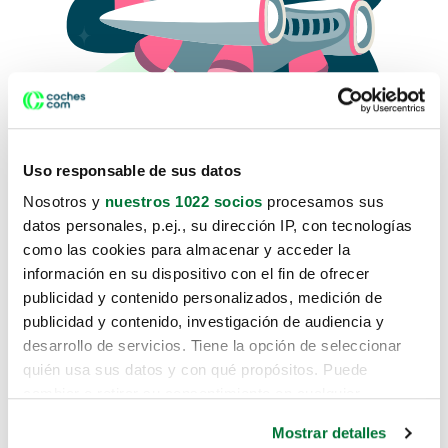
Uso responsable de sus datos
Nosotros y
nuestros 1022 socios
procesamos sus
datos personales, p.ej., su dirección IP, con tecnologías
como las cookies para almacenar y acceder la
Lo sentimos, no sabemos como
información en su dispositivo con el fin de ofrecer
te hemos traido hasta aquí.
publicidad y contenido personalizados, medición de
publicidad y contenido, investigación de audiencia y
desarrollo de servicios. Tiene la opción de seleccionar
Pero puedes encontrar el coche que estás
quién usa sus datos y con qué propósitos. Puede
buscando en alguno de estos enlaces:
cambiar o retirar su consentimiento en cualquier
momento desde la Declaración de cookies o clicando en
Coches nuevos
Mostrar detalles
el Menú de consentimiento.