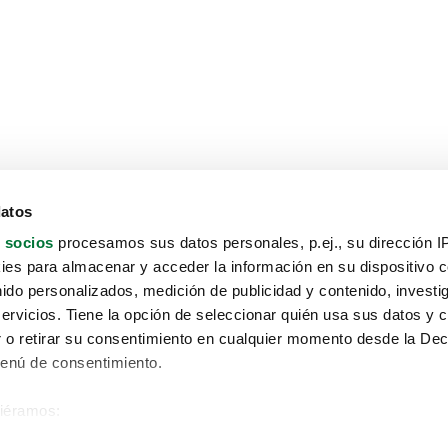
datos
 socios
procesamos sus datos personales, p.ej., su dirección I
es para almacenar y acceder la información en su dispositivo co
nido personalizados, medición de publicidad y contenido, investi
servicios. Tiene la opción de seleccionar quién usa sus datos y 
 o retirar su consentimiento en cualquier momento desde la Dec
Menú de consentimiento.
siéramos:
Aviso protección de datos
 sobre su ubicación geográfica que puede tener una precisión de