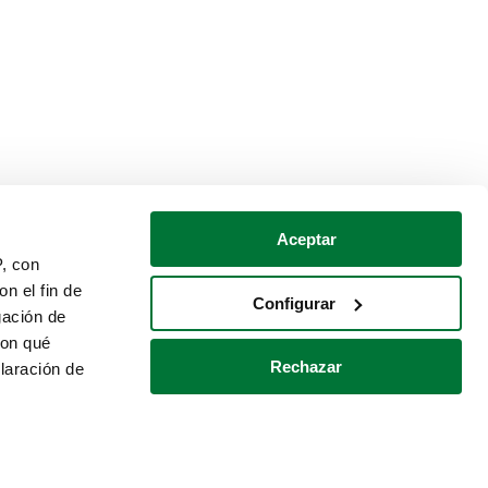
Aceptar
P, con
n el fin de
Configurar
gación de
con qué
Rechazar
laración de
Política de cookies
Contacto
 varios metros