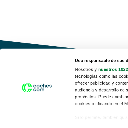
Uso responsable de sus 
Nosotros y
nuestros 1022
tecnologías como las cooki
Conduce tu futuro,
ofrecer publicidad y conte
desata tu movilidad
audiencia y desarrollo de 
propósitos. Puede cambiar
cookies o clicando en el 
Si lo permite, también qui
Acerca de nosotros
Aviso legal
Recopilar información