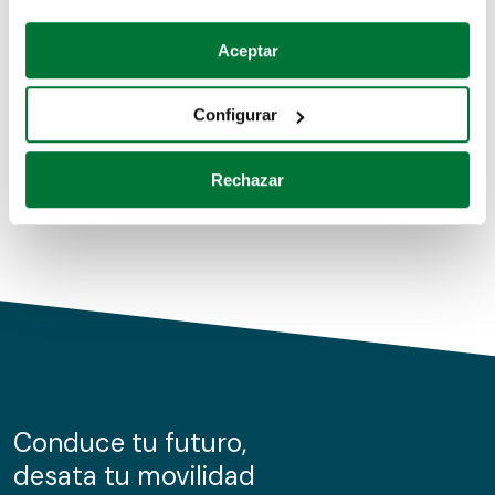
Coches de segunda mano
Si lo permite, también quisiéramos:
Aceptar
Recopilar información sobre su ubicación geográfica
Coches de km0
que puede tener una precisión de varios metros
Configurar
Coches de renting
Identificar su dispositivo analizándolo activamente
para buscar características específicas (huellas
Rechazar
digitales)
Obtenga más información sobre cómo se procesan sus
datos personales y establezca sus preferencias en la
sección de datos
. Puede cambiar o retirar su
consentimiento en cualquier momento en la Declaración
de cookies.
Las cookies de este sitio web se usan para personalizar
el contenido y los anuncios, ofrecer funciones de redes
sociales y analizar el tráfico. Además, compartimos
Conduce tu futuro,
información sobre el uso que haga del sitio web con
desata tu movilidad
nuestros partners de redes sociales, publicidad y análisis