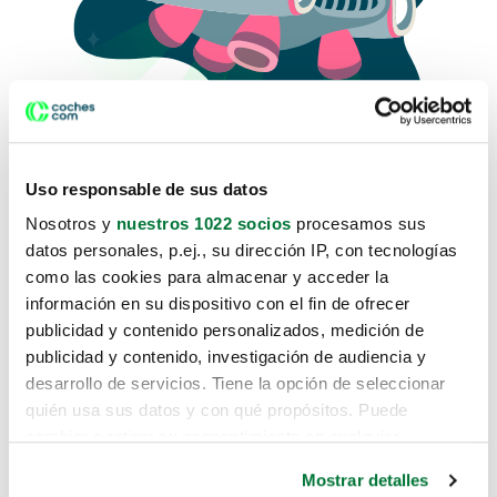
Uso responsable de sus datos
Nosotros y
nuestros 1022 socios
procesamos sus
datos personales, p.ej., su dirección IP, con tecnologías
como las cookies para almacenar y acceder la
Lo sentimos, no sabemos como
información en su dispositivo con el fin de ofrecer
te hemos traido hasta aquí.
publicidad y contenido personalizados, medición de
publicidad y contenido, investigación de audiencia y
desarrollo de servicios. Tiene la opción de seleccionar
Pero puedes encontrar el coche que estás
quién usa sus datos y con qué propósitos. Puede
buscando en alguno de estos enlaces:
cambiar o retirar su consentimiento en cualquier
momento desde la Declaración de cookies o clicando en
Coches nuevos
Mostrar detalles
el Menú de consentimiento.