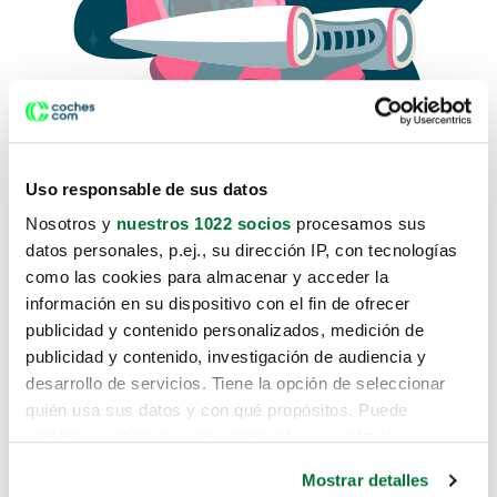
Uso responsable de sus datos
Nosotros y
nuestros 1022 socios
procesamos sus
datos personales, p.ej., su dirección IP, con tecnologías
como las cookies para almacenar y acceder la
Lo sentimos, no sabemos como
información en su dispositivo con el fin de ofrecer
te hemos traido hasta aquí.
publicidad y contenido personalizados, medición de
publicidad y contenido, investigación de audiencia y
desarrollo de servicios. Tiene la opción de seleccionar
Pero puedes encontrar el coche que estás
quién usa sus datos y con qué propósitos. Puede
buscando en alguno de estos enlaces:
cambiar o retirar su consentimiento en cualquier
momento desde la Declaración de cookies o clicando en
Coches nuevos
Mostrar detalles
el Menú de consentimiento.