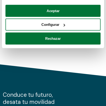
Coches de segunda mano
Si lo permite, también quisiéramos:
Aceptar
Recopilar información sobre su ubicación geográfica
Coches de km0
que puede tener una precisión de varios metros
Configurar
Coches de renting
Identificar su dispositivo analizándolo activamente
para buscar características específicas (huellas
Rechazar
digitales)
Obtenga más información sobre cómo se procesan sus
datos personales y establezca sus preferencias en la
sección de datos
. Puede cambiar o retirar su
consentimiento en cualquier momento en la Declaración
de cookies.
Las cookies de este sitio web se usan para personalizar
el contenido y los anuncios, ofrecer funciones de redes
sociales y analizar el tráfico. Además, compartimos
Conduce tu futuro,
información sobre el uso que haga del sitio web con
desata tu movilidad
nuestros partners de redes sociales, publicidad y análisis