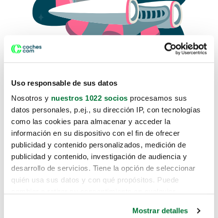
Uso responsable de sus datos
Nosotros y
nuestros 1022 socios
procesamos sus
datos personales, p.ej., su dirección IP, con tecnologías
como las cookies para almacenar y acceder la
Lo sentimos, no sabemos como
información en su dispositivo con el fin de ofrecer
te hemos traido hasta aquí.
publicidad y contenido personalizados, medición de
publicidad y contenido, investigación de audiencia y
desarrollo de servicios. Tiene la opción de seleccionar
Pero puedes encontrar el coche que estás
quién usa sus datos y con qué propósitos. Puede
buscando en alguno de estos enlaces:
cambiar o retirar su consentimiento en cualquier
momento desde la Declaración de cookies o clicando en
Coches nuevos
Mostrar detalles
el Menú de consentimiento.