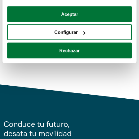
Coches de segunda mano
Si lo permite, también quisiéramos:
Aceptar
Recopilar información sobre su ubicación geográfica
Coches de km0
que puede tener una precisión de varios metros
Configurar
Coches de renting
Identificar su dispositivo analizándolo activamente
para buscar características específicas (huellas
Rechazar
digitales)
Obtenga más información sobre cómo se procesan sus
datos personales y establezca sus preferencias en la
sección de datos
. Puede cambiar o retirar su
consentimiento en cualquier momento en la Declaración
de cookies.
Las cookies de este sitio web se usan para personalizar
el contenido y los anuncios, ofrecer funciones de redes
sociales y analizar el tráfico. Además, compartimos
Conduce tu futuro,
información sobre el uso que haga del sitio web con
desata tu movilidad
nuestros partners de redes sociales, publicidad y análisis