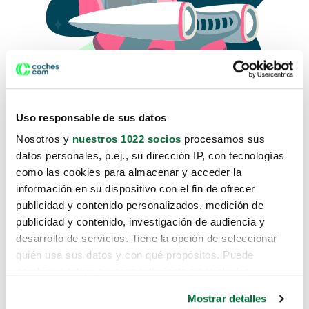
Uso responsable de sus datos
Nosotros y
nuestros 1022 socios
procesamos sus
datos personales, p.ej., su dirección IP, con tecnologías
como las cookies para almacenar y acceder la
Lo sentimos, no sabemos como
información en su dispositivo con el fin de ofrecer
te hemos traido hasta aquí.
publicidad y contenido personalizados, medición de
publicidad y contenido, investigación de audiencia y
desarrollo de servicios. Tiene la opción de seleccionar
Pero puedes encontrar el coche que estás
quién usa sus datos y con qué propósitos. Puede
buscando en alguno de estos enlaces:
cambiar o retirar su consentimiento en cualquier
momento desde la Declaración de cookies o clicando en
Coches nuevos
Mostrar detalles
el Menú de consentimiento.