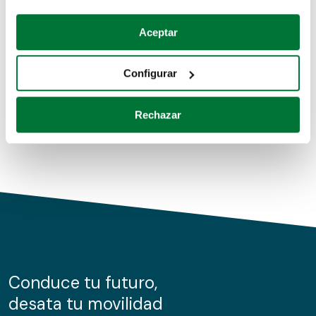
Coches de segunda mano
Si lo permite, también quisiéramos:
Aceptar
Recopilar información sobre su ubicación geográfica
Coches de km0
que puede tener una precisión de varios metros
Configurar
Coches de renting
Identificar su dispositivo analizándolo activamente
para buscar características específicas (huellas
Rechazar
digitales)
Obtenga más información sobre cómo se procesan sus
datos personales y establezca sus preferencias en la
sección de datos
. Puede cambiar o retirar su
consentimiento en cualquier momento en la Declaración
de cookies.
Las cookies de este sitio web se usan para personalizar
el contenido y los anuncios, ofrecer funciones de redes
sociales y analizar el tráfico. Además, compartimos
Conduce tu futuro,
información sobre el uso que haga del sitio web con
desata tu movilidad
nuestros partners de redes sociales, publicidad y análisis