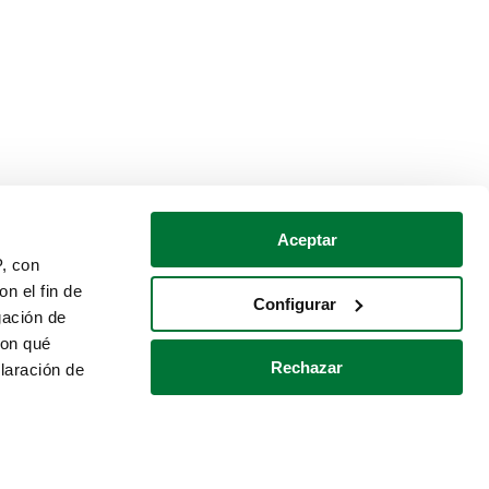
Aceptar
P, con
n el fin de
Configurar
gación de
con qué
Rechazar
laración de
Política de cookies
Contacto
 varios metros