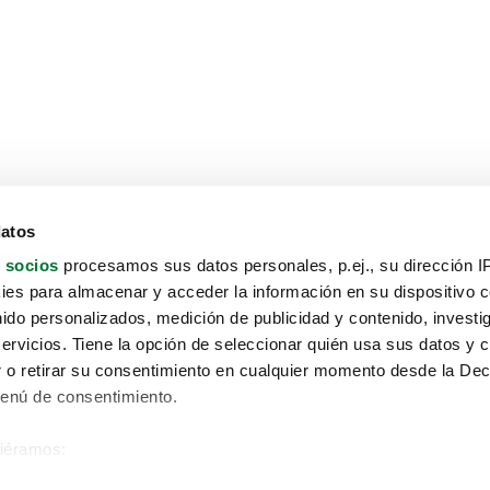
datos
 socios
procesamos sus datos personales, p.ej., su dirección I
es para almacenar y acceder la información en su dispositivo co
nido personalizados, medición de publicidad y contenido, investi
servicios. Tiene la opción de seleccionar quién usa sus datos y 
 o retirar su consentimiento en cualquier momento desde la Dec
Menú de consentimiento.
siéramos:
Aviso protección de datos
 sobre su ubicación geográfica que puede tener una precisión de