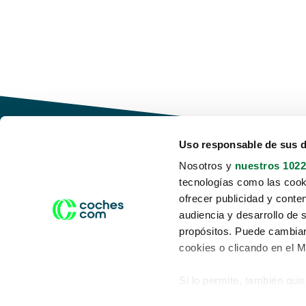
Uso responsable de sus 
Nosotros y
nuestros 1022
tecnologías como las cooki
Conduce tu futuro,
ofrecer publicidad y conte
desata tu movilidad
audiencia y desarrollo de 
propósitos. Puede cambiar
cookies o clicando en el 
Si lo permite, también qui
Acerca de nosotros
Aviso legal
Recopilar información