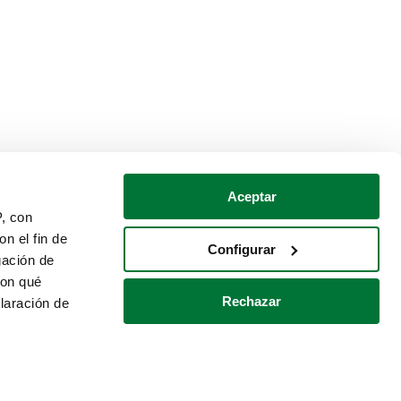
Aceptar
P, con
n el fin de
Configurar
gación de
con qué
Rechazar
laración de
Política de cookies
Contacto
 varios metros