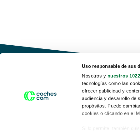
Uso responsable de sus 
Nosotros y
nuestros 1022
tecnologías como las cooki
Conduce tu futuro,
ofrecer publicidad y conte
desata tu movilidad
audiencia y desarrollo de 
propósitos. Puede cambiar
cookies o clicando en el 
Si lo permite, también qui
Acerca de nosotros
Aviso legal
Recopilar información