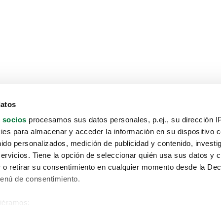
datos
 socios
procesamos sus datos personales, p.ej., su dirección I
es para almacenar y acceder la información en su dispositivo co
nido personalizados, medición de publicidad y contenido, investi
servicios. Tiene la opción de seleccionar quién usa sus datos y 
 o retirar su consentimiento en cualquier momento desde la Dec
Menú de consentimiento.
siéramos:
Aviso protección de datos
 sobre su ubicación geográfica que puede tener una precisión de