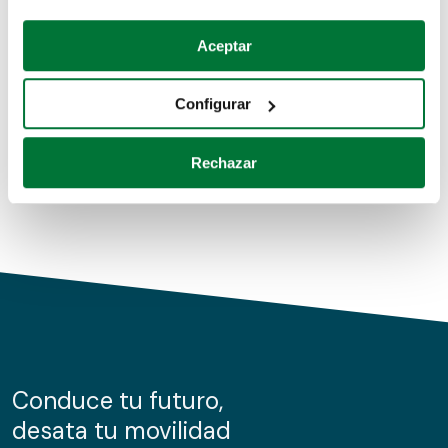
Coches de segunda mano
Si lo permite, también quisiéramos:
Aceptar
Recopilar información sobre su ubicación geográfica
Coches de km0
que puede tener una precisión de varios metros
Configurar
Coches de renting
Identificar su dispositivo analizándolo activamente
para buscar características específicas (huellas
Rechazar
digitales)
Obtenga más información sobre cómo se procesan sus
datos personales y establezca sus preferencias en la
sección de datos
. Puede cambiar o retirar su
consentimiento en cualquier momento en la Declaración
de cookies.
Las cookies de este sitio web se usan para personalizar
el contenido y los anuncios, ofrecer funciones de redes
sociales y analizar el tráfico. Además, compartimos
Conduce tu futuro,
información sobre el uso que haga del sitio web con
desata tu movilidad
nuestros partners de redes sociales, publicidad y análisis