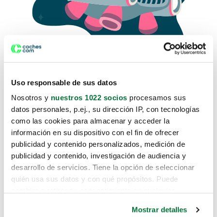
Uso responsable de sus datos
Nosotros y
nuestros 1022 socios
procesamos sus
datos personales, p.ej., su dirección IP, con tecnologías
como las cookies para almacenar y acceder la
Lo sentimos, no sabemos como
información en su dispositivo con el fin de ofrecer
te hemos traido hasta aquí.
publicidad y contenido personalizados, medición de
publicidad y contenido, investigación de audiencia y
desarrollo de servicios. Tiene la opción de seleccionar
Pero puedes encontrar el coche que estás
quién usa sus datos y con qué propósitos. Puede
buscando en alguno de estos enlaces:
cambiar o retirar su consentimiento en cualquier
momento desde la Declaración de cookies o clicando en
Coches nuevos
Mostrar detalles
el Menú de consentimiento.