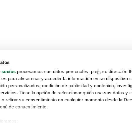
datos
 socios
procesamos sus datos personales, p.ej., su dirección I
es para almacenar y acceder la información en su dispositivo co
nido personalizados, medición de publicidad y contenido, investi
servicios. Tiene la opción de seleccionar quién usa sus datos y 
 o retirar su consentimiento en cualquier momento desde la Dec
Menú de consentimiento.
siéramos:
Aviso protección de datos
 sobre su ubicación geográfica que puede tener una precisión de