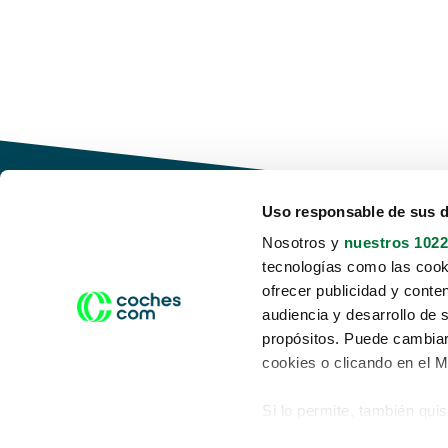
Uso responsable de sus 
Nosotros y
nuestros 1022
tecnologías como las cooki
Conduce tu futuro,
ofrecer publicidad y conte
desata tu movilidad
audiencia y desarrollo de 
propósitos. Puede cambiar
cookies o clicando en el 
Si lo permite, también qui
Acerca de nosotros
Aviso legal
Recopilar información