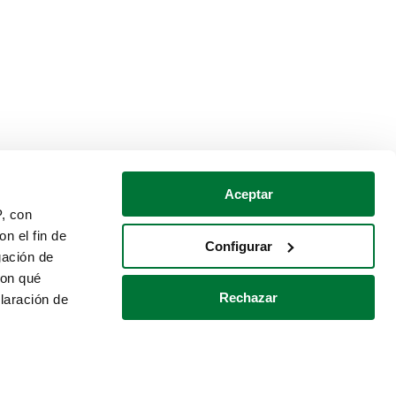
Aceptar
P, con
n el fin de
Configurar
gación de
con qué
Rechazar
laración de
Política de cookies
Contacto
 varios metros