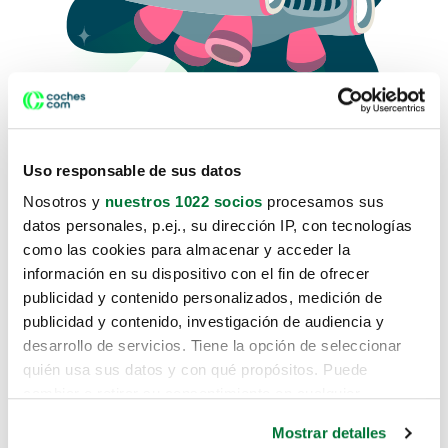
Uso responsable de sus datos
Nosotros y
nuestros 1022 socios
procesamos sus
datos personales, p.ej., su dirección IP, con tecnologías
como las cookies para almacenar y acceder la
Lo sentimos, no sabemos como
información en su dispositivo con el fin de ofrecer
te hemos traido hasta aquí.
publicidad y contenido personalizados, medición de
publicidad y contenido, investigación de audiencia y
desarrollo de servicios. Tiene la opción de seleccionar
Pero puedes encontrar el coche que estás
quién usa sus datos y con qué propósitos. Puede
buscando en alguno de estos enlaces:
cambiar o retirar su consentimiento en cualquier
momento desde la Declaración de cookies o clicando en
Coches nuevos
Mostrar detalles
el Menú de consentimiento.