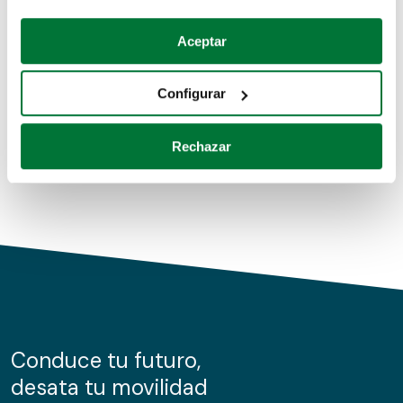
Coches de segunda mano
Si lo permite, también quisiéramos:
Aceptar
Recopilar información sobre su ubicación geográfica
Coches de km0
que puede tener una precisión de varios metros
Configurar
Coches de renting
Identificar su dispositivo analizándolo activamente
para buscar características específicas (huellas
Rechazar
digitales)
Obtenga más información sobre cómo se procesan sus
datos personales y establezca sus preferencias en la
sección de datos
. Puede cambiar o retirar su
consentimiento en cualquier momento en la Declaración
de cookies.
Las cookies de este sitio web se usan para personalizar
el contenido y los anuncios, ofrecer funciones de redes
sociales y analizar el tráfico. Además, compartimos
Conduce tu futuro,
información sobre el uso que haga del sitio web con
desata tu movilidad
nuestros partners de redes sociales, publicidad y análisis