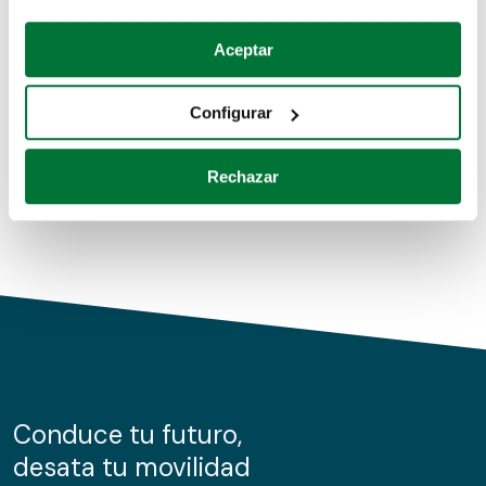
Coches de segunda mano
Si lo permite, también quisiéramos:
Aceptar
Recopilar información sobre su ubicación geográfica
Coches de km0
que puede tener una precisión de varios metros
Configurar
Coches de renting
Identificar su dispositivo analizándolo activamente
para buscar características específicas (huellas
Rechazar
digitales)
Obtenga más información sobre cómo se procesan sus
datos personales y establezca sus preferencias en la
sección de datos
. Puede cambiar o retirar su
consentimiento en cualquier momento en la Declaración
de cookies.
Las cookies de este sitio web se usan para personalizar
el contenido y los anuncios, ofrecer funciones de redes
sociales y analizar el tráfico. Además, compartimos
Conduce tu futuro,
información sobre el uso que haga del sitio web con
desata tu movilidad
nuestros partners de redes sociales, publicidad y análisis