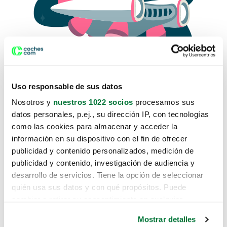
Uso responsable de sus datos
Nosotros y
nuestros 1022 socios
procesamos sus
datos personales, p.ej., su dirección IP, con tecnologías
como las cookies para almacenar y acceder la
Lo sentimos, no sabemos como
información en su dispositivo con el fin de ofrecer
te hemos traido hasta aquí.
publicidad y contenido personalizados, medición de
publicidad y contenido, investigación de audiencia y
desarrollo de servicios. Tiene la opción de seleccionar
Pero puedes encontrar el coche que estás
quién usa sus datos y con qué propósitos. Puede
buscando en alguno de estos enlaces:
cambiar o retirar su consentimiento en cualquier
momento desde la Declaración de cookies o clicando en
Coches nuevos
Mostrar detalles
el Menú de consentimiento.