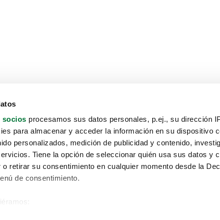
datos
 socios
procesamos sus datos personales, p.ej., su dirección I
es para almacenar y acceder la información en su dispositivo co
nido personalizados, medición de publicidad y contenido, investi
servicios. Tiene la opción de seleccionar quién usa sus datos y 
 o retirar su consentimiento en cualquier momento desde la Dec
Menú de consentimiento.
siéramos:
Aviso protección de datos
 sobre su ubicación geográfica que puede tener una precisión de