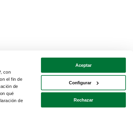
Aceptar
P, con
n el fin de
Configurar
gación de
con qué
Rechazar
laración de
Política de cookies
Contacto
 varios metros