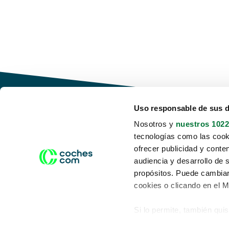
Uso responsable de sus 
Nosotros y
nuestros 1022
tecnologías como las cooki
Conduce tu futuro,
ofrecer publicidad y conte
desata tu movilidad
audiencia y desarrollo de 
propósitos. Puede cambiar
cookies o clicando en el 
Si lo permite, también qui
Acerca de nosotros
Aviso legal
Recopilar información