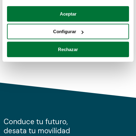
Coches de segunda mano
Si lo permite, también quisiéramos:
Aceptar
Recopilar información sobre su ubicación geográfica
Coches de km0
que puede tener una precisión de varios metros
Configurar
Coches de renting
Identificar su dispositivo analizándolo activamente
para buscar características específicas (huellas
Rechazar
digitales)
Obtenga más información sobre cómo se procesan sus
datos personales y establezca sus preferencias en la
sección de datos
. Puede cambiar o retirar su
consentimiento en cualquier momento en la Declaración
de cookies.
Las cookies de este sitio web se usan para personalizar
el contenido y los anuncios, ofrecer funciones de redes
sociales y analizar el tráfico. Además, compartimos
Conduce tu futuro,
información sobre el uso que haga del sitio web con
desata tu movilidad
nuestros partners de redes sociales, publicidad y análisis