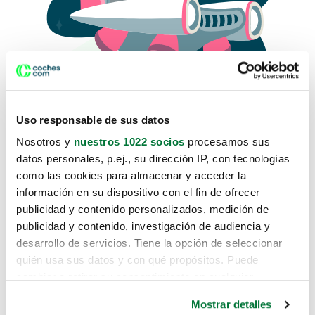
Uso responsable de sus datos
Nosotros y
nuestros 1022 socios
procesamos sus
datos personales, p.ej., su dirección IP, con tecnologías
como las cookies para almacenar y acceder la
Lo sentimos, no sabemos como
información en su dispositivo con el fin de ofrecer
te hemos traido hasta aquí.
publicidad y contenido personalizados, medición de
publicidad y contenido, investigación de audiencia y
desarrollo de servicios. Tiene la opción de seleccionar
Pero puedes encontrar el coche que estás
quién usa sus datos y con qué propósitos. Puede
buscando en alguno de estos enlaces:
cambiar o retirar su consentimiento en cualquier
momento desde la Declaración de cookies o clicando en
Coches nuevos
Mostrar detalles
el Menú de consentimiento.