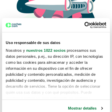
Uso responsable de sus datos
Nosotros y
nuestros 1022 socios
procesamos sus
datos personales, p.ej., su dirección IP, con tecnologías
como las cookies para almacenar y acceder la
Lo sentimos, no sabemos como
información en su dispositivo con el fin de ofrecer
te hemos traido hasta aquí.
publicidad y contenido personalizados, medición de
publicidad y contenido, investigación de audiencia y
desarrollo de servicios. Tiene la opción de seleccionar
Pero puedes encontrar el coche que estás
quién usa sus datos y con qué propósitos. Puede
buscando en alguno de estos enlaces:
cambiar o retirar su consentimiento en cualquier
momento desde la Declaración de cookies o clicando en
Coches nuevos
Mostrar detalles
el Menú de consentimiento.