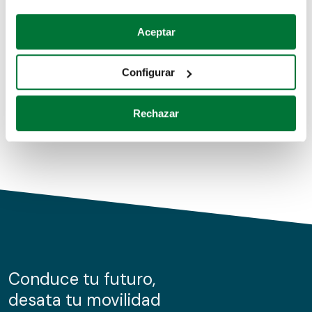
Coches de segunda mano
Si lo permite, también quisiéramos:
Aceptar
Recopilar información sobre su ubicación geográfica
Coches de km0
que puede tener una precisión de varios metros
Configurar
Coches de renting
Identificar su dispositivo analizándolo activamente
para buscar características específicas (huellas
Rechazar
digitales)
Obtenga más información sobre cómo se procesan sus
datos personales y establezca sus preferencias en la
sección de datos
. Puede cambiar o retirar su
consentimiento en cualquier momento en la Declaración
de cookies.
Las cookies de este sitio web se usan para personalizar
el contenido y los anuncios, ofrecer funciones de redes
sociales y analizar el tráfico. Además, compartimos
Conduce tu futuro,
información sobre el uso que haga del sitio web con
desata tu movilidad
nuestros partners de redes sociales, publicidad y análisis