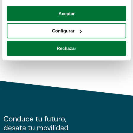
Coches de segunda mano
Si lo permite, también quisiéramos:
Aceptar
Recopilar información sobre su ubicación geográfica
Coches de km0
que puede tener una precisión de varios metros
Configurar
Coches de renting
Identificar su dispositivo analizándolo activamente
para buscar características específicas (huellas
Rechazar
digitales)
Obtenga más información sobre cómo se procesan sus
datos personales y establezca sus preferencias en la
sección de datos
. Puede cambiar o retirar su
consentimiento en cualquier momento en la Declaración
de cookies.
Las cookies de este sitio web se usan para personalizar
el contenido y los anuncios, ofrecer funciones de redes
sociales y analizar el tráfico. Además, compartimos
Conduce tu futuro,
información sobre el uso que haga del sitio web con
desata tu movilidad
nuestros partners de redes sociales, publicidad y análisis