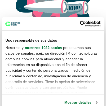
Uso responsable de sus datos
Nosotros y
nuestros 1022 socios
procesamos sus
datos personales, p.ej., su dirección IP, con tecnologías
como las cookies para almacenar y acceder la
Lo sentimos, no sabemos como
información en su dispositivo con el fin de ofrecer
te hemos traido hasta aquí.
publicidad y contenido personalizados, medición de
publicidad y contenido, investigación de audiencia y
desarrollo de servicios. Tiene la opción de seleccionar
Pero puedes encontrar el coche que estás
quién usa sus datos y con qué propósitos. Puede
buscando en alguno de estos enlaces:
cambiar o retirar su consentimiento en cualquier
momento desde la Declaración de cookies o clicando en
Coches nuevos
Mostrar detalles
el Menú de consentimiento.