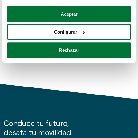
Coches de segunda mano
Si lo permite, también quisiéramos:
Aceptar
Recopilar información sobre su ubicación geográfica
Coches de km0
que puede tener una precisión de varios metros
Configurar
Coches de renting
Identificar su dispositivo analizándolo activamente
para buscar características específicas (huellas
Rechazar
digitales)
Obtenga más información sobre cómo se procesan sus
datos personales y establezca sus preferencias en la
sección de datos
. Puede cambiar o retirar su
consentimiento en cualquier momento en la Declaración
de cookies.
Las cookies de este sitio web se usan para personalizar
el contenido y los anuncios, ofrecer funciones de redes
sociales y analizar el tráfico. Además, compartimos
Conduce tu futuro,
información sobre el uso que haga del sitio web con
desata tu movilidad
nuestros partners de redes sociales, publicidad y análisis