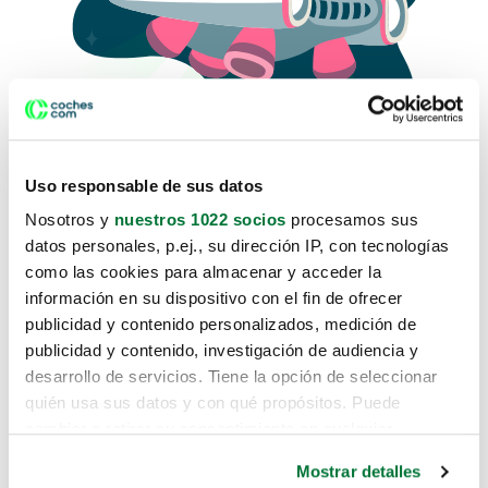
Uso responsable de sus datos
Nosotros y
nuestros 1022 socios
procesamos sus
datos personales, p.ej., su dirección IP, con tecnologías
como las cookies para almacenar y acceder la
Lo sentimos, no sabemos como
información en su dispositivo con el fin de ofrecer
te hemos traido hasta aquí.
publicidad y contenido personalizados, medición de
publicidad y contenido, investigación de audiencia y
desarrollo de servicios. Tiene la opción de seleccionar
Pero puedes encontrar el coche que estás
quién usa sus datos y con qué propósitos. Puede
buscando en alguno de estos enlaces:
cambiar o retirar su consentimiento en cualquier
momento desde la Declaración de cookies o clicando en
Coches nuevos
Mostrar detalles
el Menú de consentimiento.