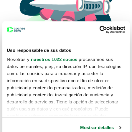
Uso responsable de sus datos
Nosotros y
nuestros 1022 socios
procesamos sus
datos personales, p.ej., su dirección IP, con tecnologías
como las cookies para almacenar y acceder la
Lo sentimos, no sabemos como
información en su dispositivo con el fin de ofrecer
te hemos traido hasta aquí.
publicidad y contenido personalizados, medición de
publicidad y contenido, investigación de audiencia y
desarrollo de servicios. Tiene la opción de seleccionar
Pero puedes encontrar el coche que estás
quién usa sus datos y con qué propósitos. Puede
buscando en alguno de estos enlaces:
cambiar o retirar su consentimiento en cualquier
momento desde la Declaración de cookies o clicando en
Coches nuevos
Mostrar detalles
el Menú de consentimiento.