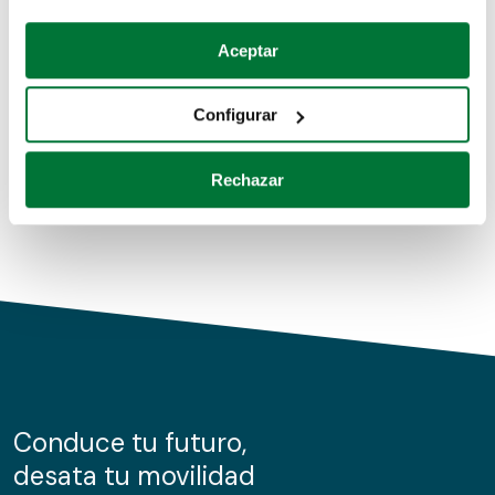
Coches de segunda mano
Si lo permite, también quisiéramos:
Aceptar
Recopilar información sobre su ubicación geográfica
Coches de km0
que puede tener una precisión de varios metros
Configurar
Coches de renting
Identificar su dispositivo analizándolo activamente
para buscar características específicas (huellas
Rechazar
digitales)
Obtenga más información sobre cómo se procesan sus
datos personales y establezca sus preferencias en la
sección de datos
. Puede cambiar o retirar su
consentimiento en cualquier momento en la Declaración
de cookies.
Las cookies de este sitio web se usan para personalizar
el contenido y los anuncios, ofrecer funciones de redes
sociales y analizar el tráfico. Además, compartimos
Conduce tu futuro,
información sobre el uso que haga del sitio web con
desata tu movilidad
nuestros partners de redes sociales, publicidad y análisis