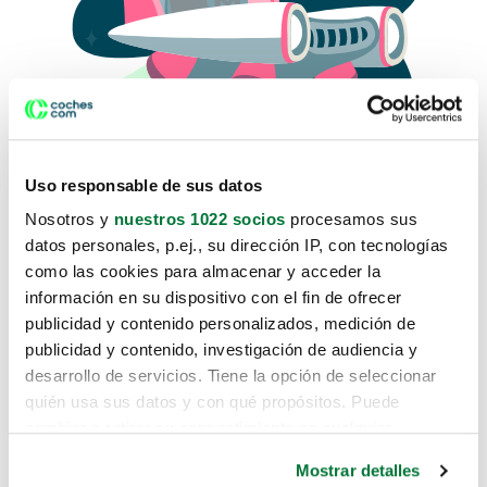
Uso responsable de sus datos
Nosotros y
nuestros 1022 socios
procesamos sus
datos personales, p.ej., su dirección IP, con tecnologías
como las cookies para almacenar y acceder la
Lo sentimos, no sabemos como
información en su dispositivo con el fin de ofrecer
te hemos traido hasta aquí.
publicidad y contenido personalizados, medición de
publicidad y contenido, investigación de audiencia y
desarrollo de servicios. Tiene la opción de seleccionar
Pero puedes encontrar el coche que estás
quién usa sus datos y con qué propósitos. Puede
buscando en alguno de estos enlaces:
cambiar o retirar su consentimiento en cualquier
momento desde la Declaración de cookies o clicando en
Coches nuevos
Mostrar detalles
el Menú de consentimiento.