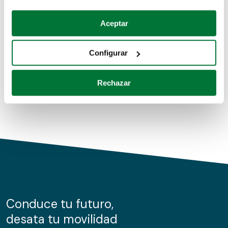
Coches de segunda mano
Si lo permite, también quisiéramos:
Aceptar
Recopilar información sobre su ubicación geográfica
Coches de km0
que puede tener una precisión de varios metros
Configurar
Coches de renting
Identificar su dispositivo analizándolo activamente
para buscar características específicas (huellas
Rechazar
digitales)
Obtenga más información sobre cómo se procesan sus
datos personales y establezca sus preferencias en la
sección de datos
. Puede cambiar o retirar su
consentimiento en cualquier momento en la Declaración
de cookies.
Las cookies de este sitio web se usan para personalizar
el contenido y los anuncios, ofrecer funciones de redes
sociales y analizar el tráfico. Además, compartimos
Conduce tu futuro,
información sobre el uso que haga del sitio web con
desata tu movilidad
nuestros partners de redes sociales, publicidad y análisis