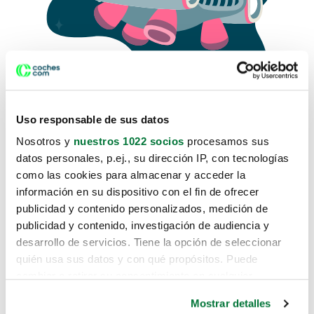
Uso responsable de sus datos
Nosotros y
nuestros 1022 socios
procesamos sus
datos personales, p.ej., su dirección IP, con tecnologías
como las cookies para almacenar y acceder la
Lo sentimos, no sabemos como
información en su dispositivo con el fin de ofrecer
te hemos traido hasta aquí.
publicidad y contenido personalizados, medición de
publicidad y contenido, investigación de audiencia y
desarrollo de servicios. Tiene la opción de seleccionar
Pero puedes encontrar el coche que estás
quién usa sus datos y con qué propósitos. Puede
buscando en alguno de estos enlaces:
cambiar o retirar su consentimiento en cualquier
momento desde la Declaración de cookies o clicando en
Coches nuevos
Mostrar detalles
el Menú de consentimiento.