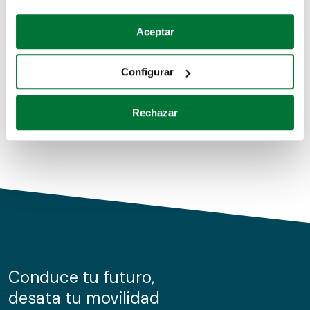
Coches de segunda mano
Si lo permite, también quisiéramos:
Aceptar
Recopilar información sobre su ubicación geográfica
Coches de km0
que puede tener una precisión de varios metros
Configurar
Coches de renting
Identificar su dispositivo analizándolo activamente
para buscar características específicas (huellas
Rechazar
digitales)
Obtenga más información sobre cómo se procesan sus
datos personales y establezca sus preferencias en la
sección de datos
. Puede cambiar o retirar su
consentimiento en cualquier momento en la Declaración
de cookies.
Las cookies de este sitio web se usan para personalizar
el contenido y los anuncios, ofrecer funciones de redes
sociales y analizar el tráfico. Además, compartimos
Conduce tu futuro,
información sobre el uso que haga del sitio web con
desata tu movilidad
nuestros partners de redes sociales, publicidad y análisis