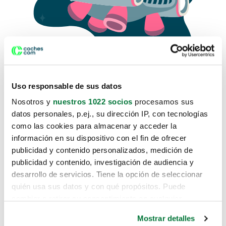
Uso responsable de sus datos
Nosotros y
nuestros 1022 socios
procesamos sus
datos personales, p.ej., su dirección IP, con tecnologías
como las cookies para almacenar y acceder la
Lo sentimos, no sabemos como
información en su dispositivo con el fin de ofrecer
te hemos traido hasta aquí.
publicidad y contenido personalizados, medición de
publicidad y contenido, investigación de audiencia y
desarrollo de servicios. Tiene la opción de seleccionar
Pero puedes encontrar el coche que estás
quién usa sus datos y con qué propósitos. Puede
buscando en alguno de estos enlaces:
cambiar o retirar su consentimiento en cualquier
momento desde la Declaración de cookies o clicando en
Coches nuevos
Mostrar detalles
el Menú de consentimiento.