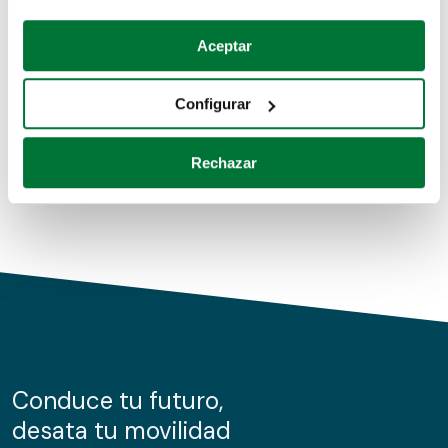
Coches de segunda mano
Si lo permite, también quisiéramos:
Aceptar
Recopilar información sobre su ubicación geográfica
Coches de km0
que puede tener una precisión de varios metros
Configurar
Coches de renting
Identificar su dispositivo analizándolo activamente
para buscar características específicas (huellas
Rechazar
digitales)
Obtenga más información sobre cómo se procesan sus
datos personales y establezca sus preferencias en la
sección de datos
. Puede cambiar o retirar su
consentimiento en cualquier momento en la Declaración
de cookies.
Las cookies de este sitio web se usan para personalizar
el contenido y los anuncios, ofrecer funciones de redes
sociales y analizar el tráfico. Además, compartimos
Conduce tu futuro,
información sobre el uso que haga del sitio web con
desata tu movilidad
nuestros partners de redes sociales, publicidad y análisis