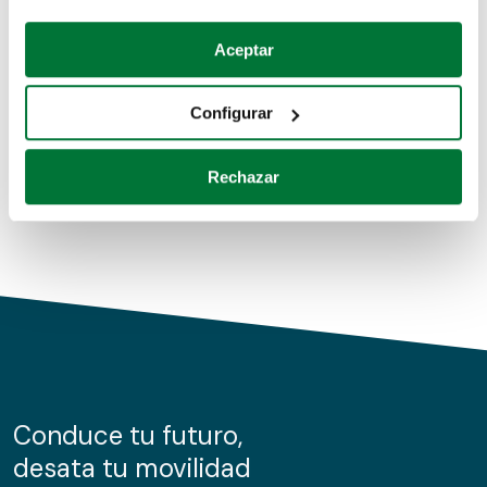
Coches de segunda mano
Si lo permite, también quisiéramos:
Aceptar
Recopilar información sobre su ubicación geográfica
Coches de km0
que puede tener una precisión de varios metros
Configurar
Coches de renting
Identificar su dispositivo analizándolo activamente
para buscar características específicas (huellas
Rechazar
digitales)
Obtenga más información sobre cómo se procesan sus
datos personales y establezca sus preferencias en la
sección de datos
. Puede cambiar o retirar su
consentimiento en cualquier momento en la Declaración
de cookies.
Las cookies de este sitio web se usan para personalizar
el contenido y los anuncios, ofrecer funciones de redes
sociales y analizar el tráfico. Además, compartimos
Conduce tu futuro,
información sobre el uso que haga del sitio web con
desata tu movilidad
nuestros partners de redes sociales, publicidad y análisis