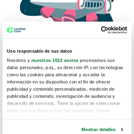
Uso responsable de sus datos
Nosotros y
nuestros 1022 socios
procesamos sus
datos personales, p.ej., su dirección IP, con tecnologías
como las cookies para almacenar y acceder la
Lo sentimos, no sabemos como
información en su dispositivo con el fin de ofrecer
te hemos traido hasta aquí.
publicidad y contenido personalizados, medición de
publicidad y contenido, investigación de audiencia y
desarrollo de servicios. Tiene la opción de seleccionar
Pero puedes encontrar el coche que estás
quién usa sus datos y con qué propósitos. Puede
buscando en alguno de estos enlaces:
cambiar o retirar su consentimiento en cualquier
momento desde la Declaración de cookies o clicando en
Coches nuevos
Mostrar detalles
el Menú de consentimiento.