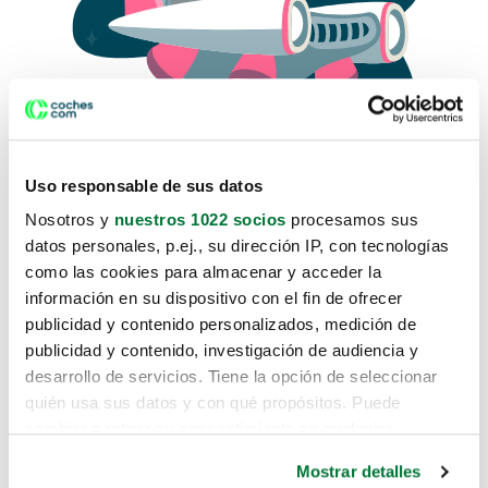
Uso responsable de sus datos
Nosotros y
nuestros 1022 socios
procesamos sus
datos personales, p.ej., su dirección IP, con tecnologías
como las cookies para almacenar y acceder la
Lo sentimos, no sabemos como
información en su dispositivo con el fin de ofrecer
te hemos traido hasta aquí.
publicidad y contenido personalizados, medición de
publicidad y contenido, investigación de audiencia y
desarrollo de servicios. Tiene la opción de seleccionar
Pero puedes encontrar el coche que estás
quién usa sus datos y con qué propósitos. Puede
buscando en alguno de estos enlaces:
cambiar o retirar su consentimiento en cualquier
momento desde la Declaración de cookies o clicando en
Coches nuevos
Mostrar detalles
el Menú de consentimiento.