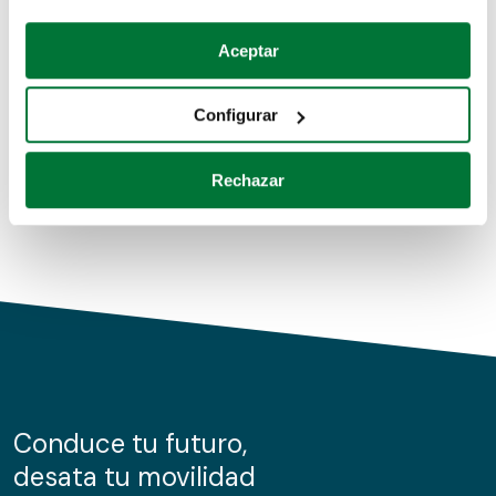
Coches de segunda mano
Si lo permite, también quisiéramos:
Aceptar
Recopilar información sobre su ubicación geográfica
Coches de km0
que puede tener una precisión de varios metros
Configurar
Coches de renting
Identificar su dispositivo analizándolo activamente
para buscar características específicas (huellas
Rechazar
digitales)
Obtenga más información sobre cómo se procesan sus
datos personales y establezca sus preferencias en la
sección de datos
. Puede cambiar o retirar su
consentimiento en cualquier momento en la Declaración
de cookies.
Las cookies de este sitio web se usan para personalizar
el contenido y los anuncios, ofrecer funciones de redes
sociales y analizar el tráfico. Además, compartimos
Conduce tu futuro,
información sobre el uso que haga del sitio web con
desata tu movilidad
nuestros partners de redes sociales, publicidad y análisis