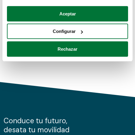
Coches de segunda mano
Si lo permite, también quisiéramos:
Aceptar
Recopilar información sobre su ubicación geográfica
Coches de km0
que puede tener una precisión de varios metros
Configurar
Coches de renting
Identificar su dispositivo analizándolo activamente
para buscar características específicas (huellas
Rechazar
digitales)
Obtenga más información sobre cómo se procesan sus
datos personales y establezca sus preferencias en la
sección de datos
. Puede cambiar o retirar su
consentimiento en cualquier momento en la Declaración
de cookies.
Las cookies de este sitio web se usan para personalizar
el contenido y los anuncios, ofrecer funciones de redes
sociales y analizar el tráfico. Además, compartimos
Conduce tu futuro,
información sobre el uso que haga del sitio web con
desata tu movilidad
nuestros partners de redes sociales, publicidad y análisis