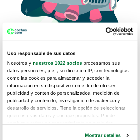
Uso responsable de sus datos
Nosotros y
nuestros 1022 socios
procesamos sus
datos personales, p.ej., su dirección IP, con tecnologías
como las cookies para almacenar y acceder la
Lo sentimos, no sabemos como
información en su dispositivo con el fin de ofrecer
te hemos traido hasta aquí.
publicidad y contenido personalizados, medición de
publicidad y contenido, investigación de audiencia y
desarrollo de servicios. Tiene la opción de seleccionar
Pero puedes encontrar el coche que estás
quién usa sus datos y con qué propósitos. Puede
buscando en alguno de estos enlaces:
cambiar o retirar su consentimiento en cualquier
momento desde la Declaración de cookies o clicando en
Coches nuevos
Mostrar detalles
el Menú de consentimiento.