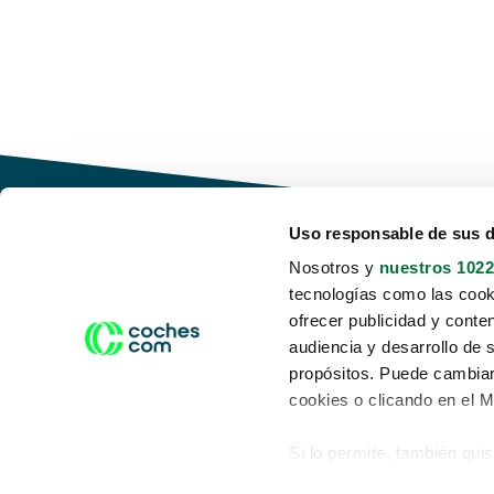
Uso responsable de sus 
Nosotros y
nuestros 1022
tecnologías como las cooki
Conduce tu futuro,
ofrecer publicidad y conte
desata tu movilidad
audiencia y desarrollo de 
propósitos. Puede cambiar
cookies o clicando en el 
Si lo permite, también qui
Acerca de nosotros
Aviso legal
Recopilar información