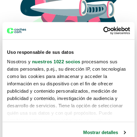
Uso responsable de sus datos
Nosotros y
nuestros 1022 socios
procesamos sus
datos personales, p.ej., su dirección IP, con tecnologías
como las cookies para almacenar y acceder la
Lo sentimos, no sabemos como
información en su dispositivo con el fin de ofrecer
te hemos traido hasta aquí.
publicidad y contenido personalizados, medición de
publicidad y contenido, investigación de audiencia y
desarrollo de servicios. Tiene la opción de seleccionar
Pero puedes encontrar el coche que estás
quién usa sus datos y con qué propósitos. Puede
buscando en alguno de estos enlaces:
cambiar o retirar su consentimiento en cualquier
momento desde la Declaración de cookies o clicando en
Coches nuevos
Mostrar detalles
el Menú de consentimiento.