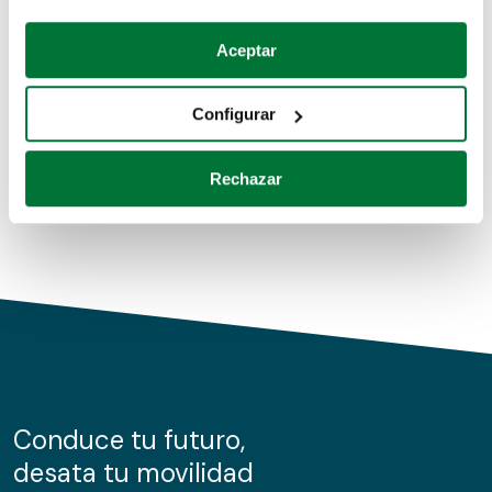
Coches de segunda mano
Si lo permite, también quisiéramos:
Aceptar
Recopilar información sobre su ubicación geográfica
Coches de km0
que puede tener una precisión de varios metros
Configurar
Coches de renting
Identificar su dispositivo analizándolo activamente
para buscar características específicas (huellas
Rechazar
digitales)
Obtenga más información sobre cómo se procesan sus
datos personales y establezca sus preferencias en la
sección de datos
. Puede cambiar o retirar su
consentimiento en cualquier momento en la Declaración
de cookies.
Las cookies de este sitio web se usan para personalizar
el contenido y los anuncios, ofrecer funciones de redes
sociales y analizar el tráfico. Además, compartimos
Conduce tu futuro,
información sobre el uso que haga del sitio web con
desata tu movilidad
nuestros partners de redes sociales, publicidad y análisis