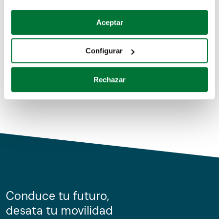
Coches de segunda mano
Si lo permite, también quisiéramos:
Aceptar
Recopilar información sobre su ubicación geográfica
Coches de km0
que puede tener una precisión de varios metros
Configurar
Coches de renting
Identificar su dispositivo analizándolo activamente
para buscar características específicas (huellas
Rechazar
digitales)
Obtenga más información sobre cómo se procesan sus
datos personales y establezca sus preferencias en la
sección de datos
. Puede cambiar o retirar su
consentimiento en cualquier momento en la Declaración
de cookies.
Las cookies de este sitio web se usan para personalizar
el contenido y los anuncios, ofrecer funciones de redes
sociales y analizar el tráfico. Además, compartimos
Conduce tu futuro,
información sobre el uso que haga del sitio web con
desata tu movilidad
nuestros partners de redes sociales, publicidad y análisis