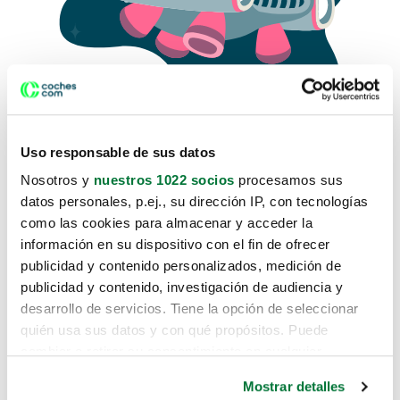
Uso responsable de sus datos
Nosotros y
nuestros 1022 socios
procesamos sus
datos personales, p.ej., su dirección IP, con tecnologías
como las cookies para almacenar y acceder la
Lo sentimos, no sabemos como
información en su dispositivo con el fin de ofrecer
te hemos traido hasta aquí.
publicidad y contenido personalizados, medición de
publicidad y contenido, investigación de audiencia y
desarrollo de servicios. Tiene la opción de seleccionar
Pero puedes encontrar el coche que estás
quién usa sus datos y con qué propósitos. Puede
buscando en alguno de estos enlaces:
cambiar o retirar su consentimiento en cualquier
momento desde la Declaración de cookies o clicando en
Coches nuevos
Mostrar detalles
el Menú de consentimiento.