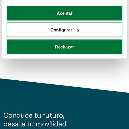
Coches de segunda mano
Si lo permite, también quisiéramos:
Aceptar
Recopilar información sobre su ubicación geográfica
Coches de km0
que puede tener una precisión de varios metros
Configurar
Coches de renting
Identificar su dispositivo analizándolo activamente
para buscar características específicas (huellas
Rechazar
digitales)
Obtenga más información sobre cómo se procesan sus
datos personales y establezca sus preferencias en la
sección de datos
. Puede cambiar o retirar su
consentimiento en cualquier momento en la Declaración
de cookies.
Las cookies de este sitio web se usan para personalizar
el contenido y los anuncios, ofrecer funciones de redes
sociales y analizar el tráfico. Además, compartimos
Conduce tu futuro,
información sobre el uso que haga del sitio web con
desata tu movilidad
nuestros partners de redes sociales, publicidad y análisis