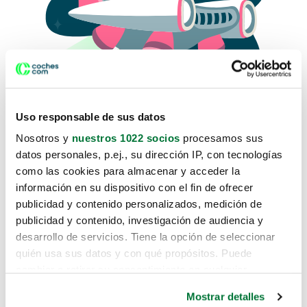
Uso responsable de sus datos
Nosotros y
nuestros 1022 socios
procesamos sus
datos personales, p.ej., su dirección IP, con tecnologías
como las cookies para almacenar y acceder la
Lo sentimos, no sabemos como
información en su dispositivo con el fin de ofrecer
te hemos traido hasta aquí.
publicidad y contenido personalizados, medición de
publicidad y contenido, investigación de audiencia y
desarrollo de servicios. Tiene la opción de seleccionar
Pero puedes encontrar el coche que estás
quién usa sus datos y con qué propósitos. Puede
buscando en alguno de estos enlaces:
cambiar o retirar su consentimiento en cualquier
momento desde la Declaración de cookies o clicando en
Coches nuevos
Mostrar detalles
el Menú de consentimiento.