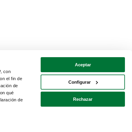
Aceptar
P, con
n el fin de
Configurar
gación de
con qué
Rechazar
laración de
Política de cookies
Contacto
 varios metros