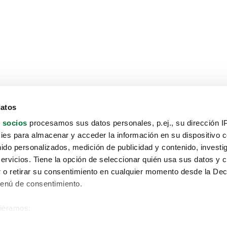
datos
 socios
procesamos sus datos personales, p.ej., su dirección I
es para almacenar y acceder la información en su dispositivo co
nido personalizados, medición de publicidad y contenido, investi
servicios. Tiene la opción de seleccionar quién usa sus datos y 
 o retirar su consentimiento en cualquier momento desde la Dec
Menú de consentimiento.
siéramos:
Aviso protección de datos
 sobre su ubicación geográfica que puede tener una precisión de