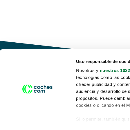
Uso responsable de sus 
Nosotros y
nuestros 1022
tecnologías como las cooki
Conduce tu futuro,
ofrecer publicidad y conte
desata tu movilidad
audiencia y desarrollo de 
propósitos. Puede cambiar
cookies o clicando en el 
Si lo permite, también qui
Acerca de nosotros
Aviso legal
Recopilar información