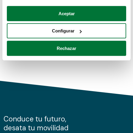
Coches de segunda mano
Si lo permite, también quisiéramos:
Aceptar
Recopilar información sobre su ubicación geográfica
Coches de km0
que puede tener una precisión de varios metros
Configurar
Coches de renting
Identificar su dispositivo analizándolo activamente
para buscar características específicas (huellas
Rechazar
digitales)
Obtenga más información sobre cómo se procesan sus
datos personales y establezca sus preferencias en la
sección de datos
. Puede cambiar o retirar su
consentimiento en cualquier momento en la Declaración
de cookies.
Las cookies de este sitio web se usan para personalizar
el contenido y los anuncios, ofrecer funciones de redes
sociales y analizar el tráfico. Además, compartimos
Conduce tu futuro,
información sobre el uso que haga del sitio web con
desata tu movilidad
nuestros partners de redes sociales, publicidad y análisis