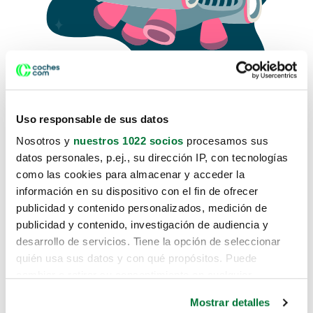
Uso responsable de sus datos
Nosotros y
nuestros 1022 socios
procesamos sus
datos personales, p.ej., su dirección IP, con tecnologías
como las cookies para almacenar y acceder la
Lo sentimos, no sabemos como
información en su dispositivo con el fin de ofrecer
te hemos traido hasta aquí.
publicidad y contenido personalizados, medición de
publicidad y contenido, investigación de audiencia y
desarrollo de servicios. Tiene la opción de seleccionar
Pero puedes encontrar el coche que estás
quién usa sus datos y con qué propósitos. Puede
buscando en alguno de estos enlaces:
cambiar o retirar su consentimiento en cualquier
momento desde la Declaración de cookies o clicando en
Coches nuevos
Mostrar detalles
el Menú de consentimiento.