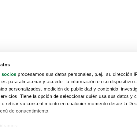
datos
 socios
procesamos sus datos personales, p.ej., su dirección I
es para almacenar y acceder la información en su dispositivo co
nido personalizados, medición de publicidad y contenido, investi
servicios. Tiene la opción de seleccionar quién usa sus datos y 
 o retirar su consentimiento en cualquier momento desde la Dec
Menú de consentimiento.
siéramos:
Aviso protección de datos
 sobre su ubicación geográfica que puede tener una precisión de