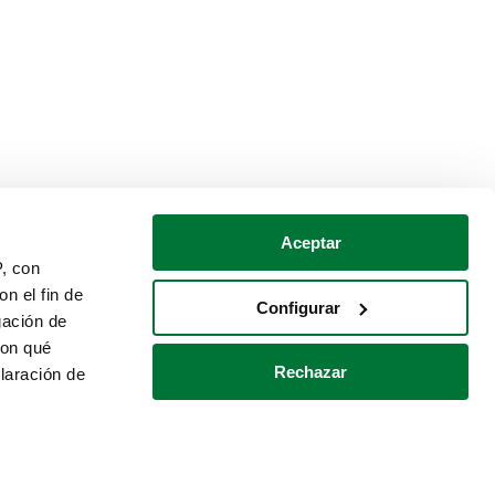
Aceptar
P, con
n el fin de
Configurar
gación de
con qué
Rechazar
laración de
Política de cookies
Contacto
 varios metros