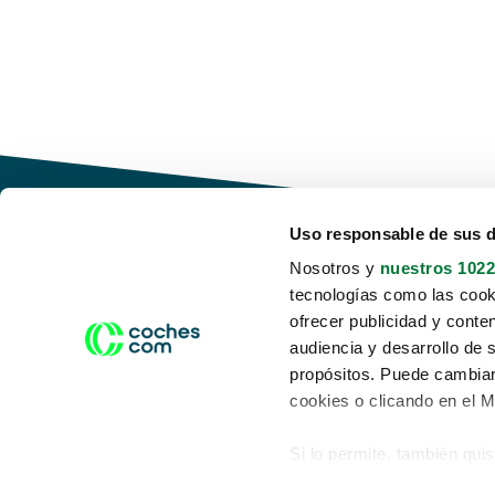
Uso responsable de sus 
Nosotros y
nuestros 1022
tecnologías como las cooki
Conduce tu futuro,
ofrecer publicidad y conte
desata tu movilidad
audiencia y desarrollo de 
propósitos. Puede cambiar
cookies o clicando en el 
Si lo permite, también qui
Acerca de nosotros
Aviso legal
Recopilar información