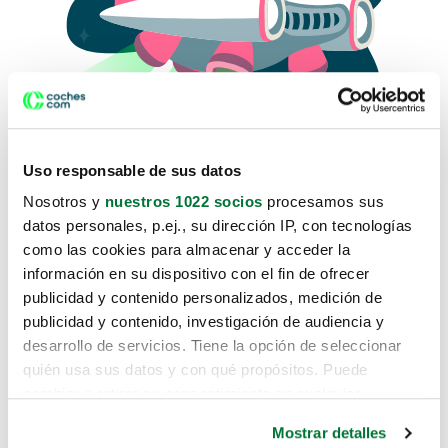
Uso responsable de sus datos
Nosotros y
nuestros 1022 socios
procesamos sus
datos personales, p.ej., su dirección IP, con tecnologías
como las cookies para almacenar y acceder la
Lo sentimos, no sabemos como
información en su dispositivo con el fin de ofrecer
te hemos traido hasta aquí.
publicidad y contenido personalizados, medición de
publicidad y contenido, investigación de audiencia y
desarrollo de servicios. Tiene la opción de seleccionar
Pero puedes encontrar el coche que estás
quién usa sus datos y con qué propósitos. Puede
buscando en alguno de estos enlaces:
cambiar o retirar su consentimiento en cualquier
momento desde la Declaración de cookies o clicando en
Coches nuevos
Mostrar detalles
el Menú de consentimiento.