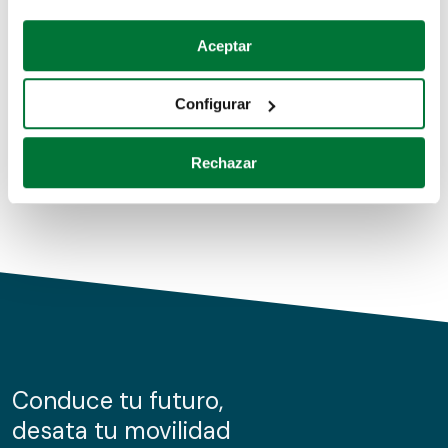
Coches de segunda mano
Si lo permite, también quisiéramos:
Aceptar
Recopilar información sobre su ubicación geográfica
Coches de km0
que puede tener una precisión de varios metros
Configurar
Coches de renting
Identificar su dispositivo analizándolo activamente
para buscar características específicas (huellas
Rechazar
digitales)
Obtenga más información sobre cómo se procesan sus
datos personales y establezca sus preferencias en la
sección de datos
. Puede cambiar o retirar su
consentimiento en cualquier momento en la Declaración
de cookies.
Las cookies de este sitio web se usan para personalizar
el contenido y los anuncios, ofrecer funciones de redes
sociales y analizar el tráfico. Además, compartimos
Conduce tu futuro,
información sobre el uso que haga del sitio web con
desata tu movilidad
nuestros partners de redes sociales, publicidad y análisis