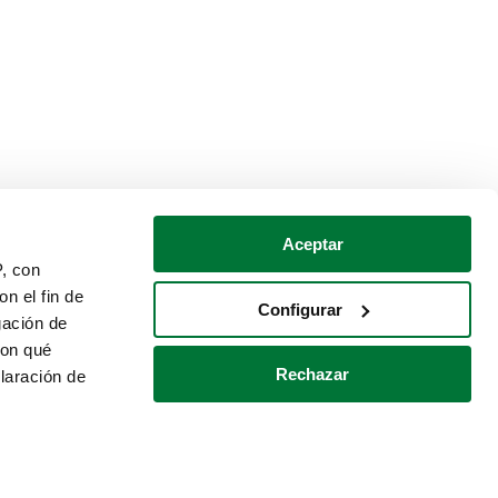
Aceptar
P, con
n el fin de
Configurar
gación de
con qué
Rechazar
laración de
Política de cookies
Contacto
 varios metros