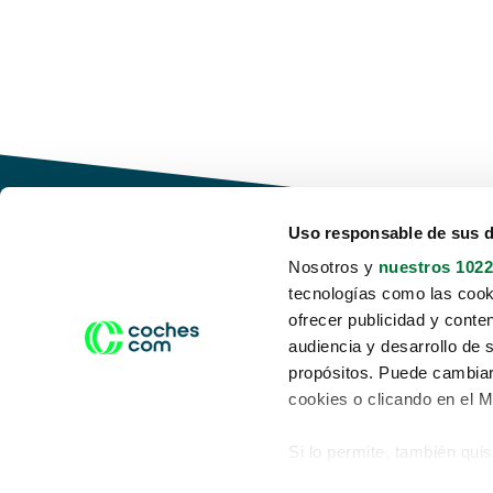
Uso responsable de sus 
Nosotros y
nuestros 1022
tecnologías como las cooki
Conduce tu futuro,
ofrecer publicidad y conte
desata tu movilidad
audiencia y desarrollo de 
propósitos. Puede cambiar
cookies o clicando en el 
Si lo permite, también qui
Acerca de nosotros
Aviso legal
Recopilar información