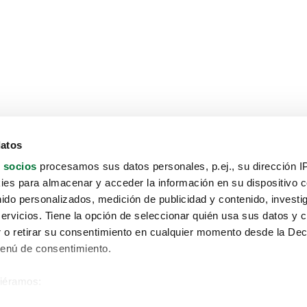
datos
 socios
procesamos sus datos personales, p.ej., su dirección I
es para almacenar y acceder la información en su dispositivo co
nido personalizados, medición de publicidad y contenido, investi
servicios. Tiene la opción de seleccionar quién usa sus datos y 
 o retirar su consentimiento en cualquier momento desde la Dec
Menú de consentimiento.
siéramos:
Aviso protección de datos
 sobre su ubicación geográfica que puede tener una precisión de