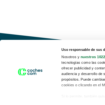
Uso responsable de sus 
Nosotros y
nuestros 1022
tecnologías como las cooki
Conduce tu futuro,
ofrecer publicidad y conte
desata tu movilidad
audiencia y desarrollo de 
propósitos. Puede cambiar
cookies o clicando en el 
Si lo permite, también qui
Acerca de nosotros
Aviso legal
Recopilar información