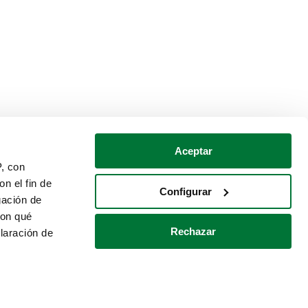
Aceptar
P, con
n el fin de
Configurar
gación de
con qué
Rechazar
laración de
Política de cookies
Contacto
 varios metros