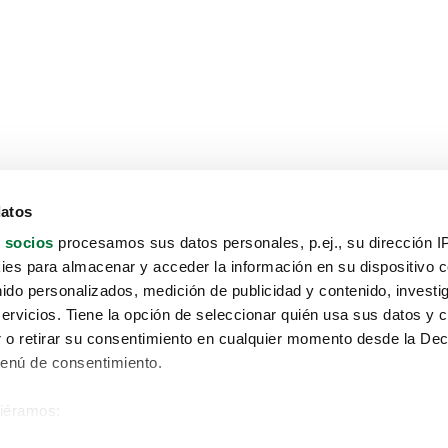
datos
 socios
procesamos sus datos personales, p.ej., su dirección I
es para almacenar y acceder la información en su dispositivo co
nido personalizados, medición de publicidad y contenido, investi
servicios. Tiene la opción de seleccionar quién usa sus datos y 
 o retirar su consentimiento en cualquier momento desde la Dec
Menú de consentimiento.
siéramos:
Aviso protección de datos
 sobre su ubicación geográfica que puede tener una precisión de