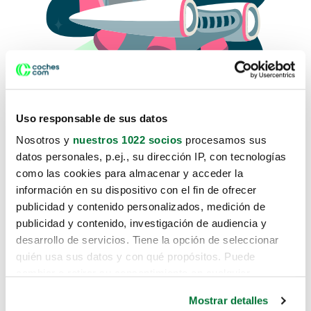
Uso responsable de sus datos
Nosotros y
nuestros 1022 socios
procesamos sus
datos personales, p.ej., su dirección IP, con tecnologías
como las cookies para almacenar y acceder la
Lo sentimos, no sabemos como
información en su dispositivo con el fin de ofrecer
te hemos traido hasta aquí.
publicidad y contenido personalizados, medición de
publicidad y contenido, investigación de audiencia y
desarrollo de servicios. Tiene la opción de seleccionar
Pero puedes encontrar el coche que estás
quién usa sus datos y con qué propósitos. Puede
buscando en alguno de estos enlaces:
cambiar o retirar su consentimiento en cualquier
momento desde la Declaración de cookies o clicando en
Coches nuevos
Mostrar detalles
el Menú de consentimiento.