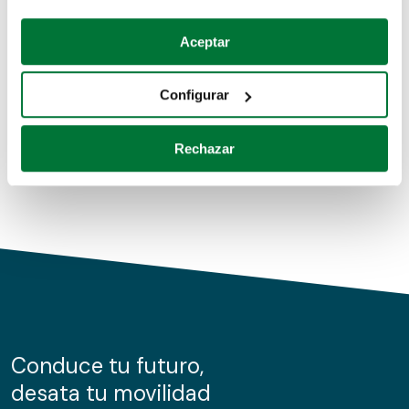
Coches de segunda mano
Si lo permite, también quisiéramos:
Aceptar
Recopilar información sobre su ubicación geográfica
Coches de km0
que puede tener una precisión de varios metros
Configurar
Coches de renting
Identificar su dispositivo analizándolo activamente
para buscar características específicas (huellas
Rechazar
digitales)
Obtenga más información sobre cómo se procesan sus
datos personales y establezca sus preferencias en la
sección de datos
. Puede cambiar o retirar su
consentimiento en cualquier momento en la Declaración
de cookies.
Las cookies de este sitio web se usan para personalizar
el contenido y los anuncios, ofrecer funciones de redes
sociales y analizar el tráfico. Además, compartimos
Conduce tu futuro,
información sobre el uso que haga del sitio web con
desata tu movilidad
nuestros partners de redes sociales, publicidad y análisis